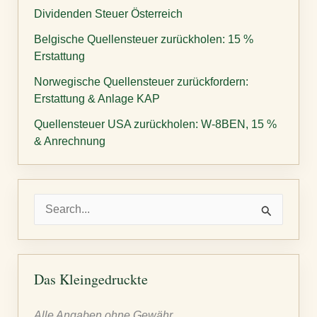
Dividenden Steuer Österreich
Belgische Quellensteuer zurückholen: 15 %
Erstattung
Norwegische Quellensteuer zurückfordern:
Erstattung & Anlage KAP
Quellensteuer USA zurückholen: W-8BEN, 15 %
& Anrechnung
S
u
c
h
Das Kleingedruckte
e
Alle Angaben ohne Gewähr