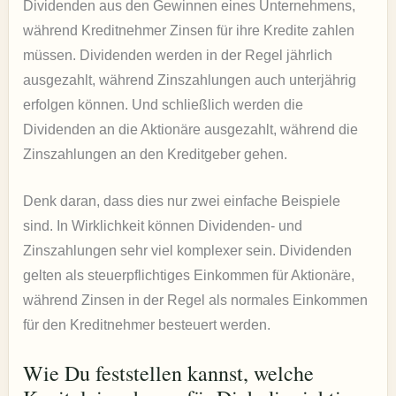
Dividenden aus den Gewinnen eines Unternehmens,
während Kreditnehmer Zinsen für ihre Kredite zahlen
müssen. Dividenden werden in der Regel jährlich
ausgezahlt, während Zinszahlungen auch unterjährig
erfolgen können. Und schließlich werden die
Dividenden an die Aktionäre ausgezahlt, während die
Zinszahlungen an den Kreditgeber gehen.
Denk daran, dass dies nur zwei einfache Beispiele
sind. In Wirklichkeit können Dividenden- und
Zinszahlungen sehr viel komplexer sein. Dividenden
gelten als steuerpflichtiges Einkommen für Aktionäre,
während Zinsen in der Regel als normales Einkommen
für den Kreditnehmer besteuert werden.
Wie Du feststellen kannst, welche