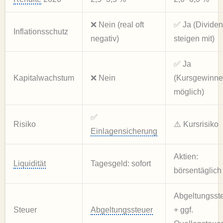
❌ Nein (real oft
✅ Ja (Divide
Inflationsschutz
negativ)
steigen mit)
✅ Ja
Kapitalwachstum
❌ Nein
(Kursgewinne
möglich)
✅
Risiko
⚠️ Kursrisiko
Einlagensicherung
Aktien:
Liquidität
Tagesgeld: sofort
börsentäglich
Abgeltungsst
Steuer
Abgeltungssteuer
+ ggf.