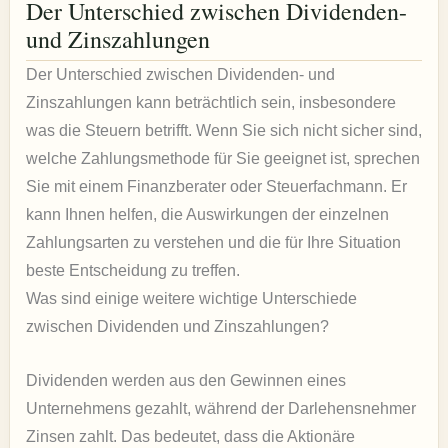
Der Unterschied zwischen Dividenden-
und Zinszahlungen
Der Unterschied zwischen Dividenden- und
Zinszahlungen kann beträchtlich sein, insbesondere
was die Steuern betrifft. Wenn Sie sich nicht sicher sind,
welche Zahlungsmethode für Sie geeignet ist, sprechen
Sie mit einem Finanzberater oder Steuerfachmann. Er
kann Ihnen helfen, die Auswirkungen der einzelnen
Zahlungsarten zu verstehen und die für Ihre Situation
beste Entscheidung zu treffen.
Was sind einige weitere wichtige Unterschiede
zwischen Dividenden und Zinszahlungen?
Dividenden werden aus den Gewinnen eines
Unternehmens gezahlt, während der Darlehensnehmer
Zinsen zahlt. Das bedeutet, dass die Aktionäre