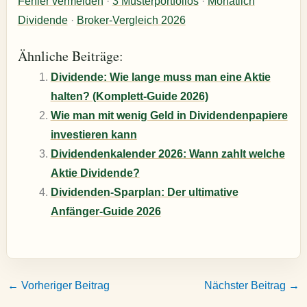
Fehler vermeiden
·
3 Musterportfolios
·
Monatlich
Dividende
·
Broker-Vergleich 2026
Ähnliche Beiträge:
Dividende: Wie lange muss man eine Aktie
halten? (Komplett-Guide 2026)
Wie man mit wenig Geld in Dividendenpapiere
investieren kann
Dividendenkalender 2026: Wann zahlt welche
Aktie Dividende?
Dividenden-Sparplan: Der ultimative
Anfänger-Guide 2026
←
Vorheriger Beitrag
Nächster Beitrag
→