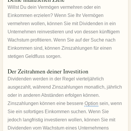
Willst Du dein Vermögen vermehren oder ein
Einkommen erzielen? Wenn Sie Ihr Vermögen
vermehren wollen, können Sie mit Dividenden in ein
Unternehmen reinvestieren und von dessen künftigem
Wachstum profitieren. Wenn Sie auf der Suche nach
Einkommen sind, können Zinszahlungen für einen
stetigen Geldfluss sorgen.
Der Zeitrahmen deiner Investition
Dividenden werden in der Regel vierteljährlich
ausgezahlt, während Zinszahlungen monatlich, jährlich
oder in anderen Abständen erfolgen können.
Zinszahlungen können eine bessere
Option
sein, wenn
Sie ein sofortiges Einkommen suchen. Wenn Sie
jedoch langfristig investieren wollen, können Sie mit
Dividenden vom Wachstum eines Unternehmens