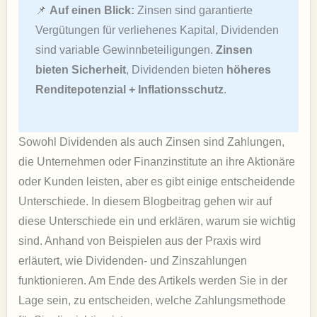
📌
Auf einen Blick:
Zinsen sind garantierte
Vergütungen für verliehenes Kapital, Dividenden
sind variable Gewinnbeteiligungen.
Zinsen
bieten Sicherheit
, Dividenden bieten
höheres
Renditepotenzial + Inflationsschutz
.
Sowohl Dividenden als auch Zinsen sind Zahlungen,
die Unternehmen oder Finanzinstitute an ihre Aktionäre
oder Kunden leisten, aber es gibt einige entscheidende
Unterschiede. In diesem Blogbeitrag gehen wir auf
diese Unterschiede ein und erklären, warum sie wichtig
sind. Anhand von Beispielen aus der Praxis wird
erläutert, wie Dividenden- und Zinszahlungen
funktionieren. Am Ende des Artikels werden Sie in der
Lage sein, zu entscheiden, welche Zahlungsmethode