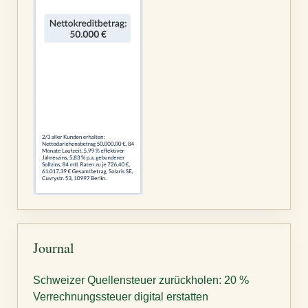
Journal
Schweizer Quellensteuer zurückholen: 20 %
Verrechnungssteuer digital erstatten