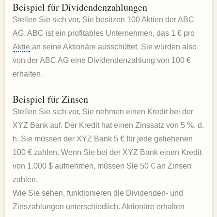
Beispiel für Dividendenzahlungen
Stellen Sie sich vor, Sie besitzen 100 Aktien der ABC
AG. ABC ist ein profitables Unternehmen, das 1 € pro
Aktie
an seine Aktionäre ausschüttet. Sie würden also
von der ABC AG eine Dividendenzahlung von 100 €
erhalten.
Beispiel für Zinsen
Stellen Sie sich vor, Sie nehmen einen Kredit bei der
XYZ Bank auf. Der Kredit hat einen Zinssatz von 5 %, d.
h. Sie müssen der XYZ Bank 5 € für jede geliehenen
100 € zahlen. Wenn Sie bei der XYZ Bank einen Kredit
von 1.000 $ aufnehmen, müssen Sie 50 € an Zinsen
zahlen.
Wie Sie sehen, funktionieren die Dividenden- und
Zinszahlungen unterschiedlich. Aktionäre erhalten