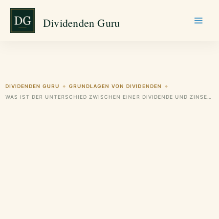
Zum
Dividenden Guru
Inhalt
springen
DIVIDENDEN GURU
GRUNDLAGEN VON DIVIDENDEN
◆
◆
WAS IST DER UNTERSCHIED ZWISCHEN EINER DIVIDENDE UND ZINSEN?