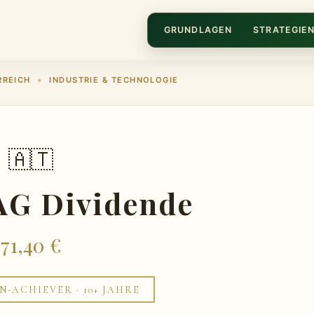
GRUNDLAGEN
STRATEGIE
RREICH
INDUSTRIE & TECHNOLOGIE
◆
🇦🇹
AG Dividende
71,40 €
N-ACHIEVER · 10+ JAHRE