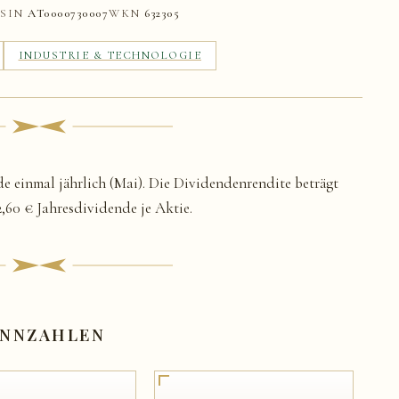
ISIN
AT0000730007
WKN
632305
INDUSTRIE & TECHNOLOGIE
e einmal jährlich (Mai). Die Dividendenrendite beträgt
 2,60 € Jahresdividende je Aktie.
NNZAHLEN