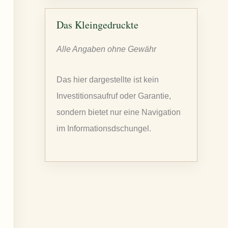
c
h
Das Kleingedruckte
e
Alle Angaben ohne Gewähr
n
n
Das hier dargestellte ist kein
a
Investitionsaufruf oder Garantie,
c
sondern bietet nur eine Navigation
h
im Informationsdschungel.
: