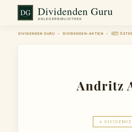
Zum
Dividenden Guru
Inhalt
springen
DIVIDENDEN GURU
DIVIDENDEN-AKTIEN
🇦🇹 ÖSTE
◆
◆
Andritz 
⭐ DIVIDENDE