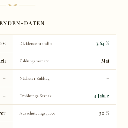
DENDEN-DATEN
0 €
3,64 %
Dividendenrendite
ich
Mai
Zahlungsmonate
–
–
Nächster Zahltag
–
4 Jahre
Erhöhungs-Streak
ver
30 %
Ausschüttungsquote