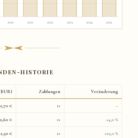
NDEN-HISTORIE
 (EUR)
Zahlungen
Veränderung
2,70 €
1×
–
2,60 €
1×
+4,0 %
2,50 €
1×
+19,0 %