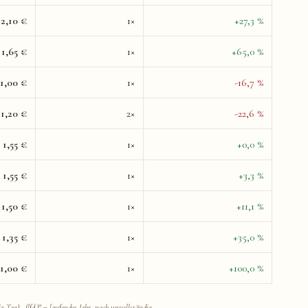
2,10 €
1×
+27,3 %
1,65 €
1×
+65,0 %
1,00 €
1×
-16,7 %
1,20 €
2×
-22,6 %
1,55 €
1×
+0,0 %
1,55 €
1×
+3,3 %
1,50 €
1×
+11,1 %
1,35 €
1×
+35,0 %
1,00 €
1×
+100,0 %
Tag). „(lfd.)" = laufendes Jahr, noch unvollständig.