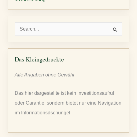
S
u
c
h
Das Kleingedruckte
e
Alle Angaben ohne Gewähr
n
n
Das hier dargestellte ist kein Investitionsaufruf
a
oder Garantie, sondern bietet nur eine Navigation
c
im Informationsdschungel.
h
: