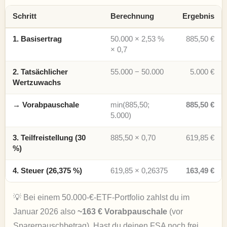
Schritt
Berechnung
Ergebnis
1. Basisertrag
50.000 × 2,53 %
885,50 €
× 0,7
2. Tatsächlicher
55.000 − 50.000
5.000 €
Wertzuwachs
→ Vorabpauschale
min(885,50;
885,50 €
5.000)
3. Teilfreistellung (30
885,50 × 0,70
619,85 €
%)
4. Steuer (26,375 %)
619,85 × 0,26375
163,49 €
💡 Bei einem 50.000-€-ETF-Portfolio zahlst du im
Januar 2026 also
~163 € Vorabpauschale
(vor
Sparerpauschbetrag
). Hast du deinen FSA noch frei,