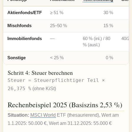
Aktienfonds/ETF
≥ 51 %
30 %
Mischfonds
25–50 %
15 %
Immobilienfonds
—
60 % (inl.) / 80
40/2
% (ausl.)
Sonstige
< 25 %
0 %
Schritt 4: Steuer berechnen
Steuer = Steuerpflichtiger Teil ×
26,375 %
(ohne KiSt)
Rechenbeispiel 2025 (Basiszins 2,53 %)
Situation:
MSCI World
ETF (thesaurierend), Wert am
1.1.2025: 50.000 €, Wert am 31.12.2025: 55.000 €