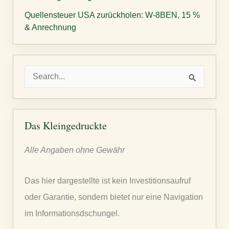
Quellensteuer USA zurückholen: W-8BEN, 15 %
& Anrechnung
S
u
c
h
Das Kleingedruckte
e
Alle Angaben ohne Gewähr
n
n
Das hier dargestellte ist kein Investitionsaufruf
a
oder Garantie, sondern bietet nur eine Navigation
c
im Informationsdschungel.
h