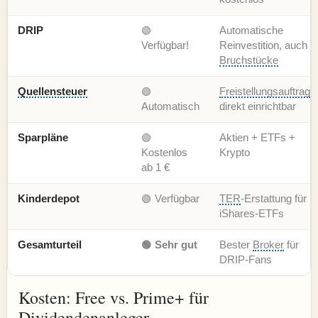
DRIP
🟢
Automatische
Verfügbar!
Reinvestition, auch
Bruchstücke
Quellensteuer
🟢
Freistellungsauftrag
Automatisch
direkt einrichtbar
Sparpläne
🟢
Aktien + ETFs +
Kostenlos
Krypto
ab 1 €
Kinderdepot
🟢 Verfügbar
TER
-Erstattung für
iShares-ETFs
Gesamturteil
🟢 Sehr gut
Bester
Broker
für
DRIP-Fans
Kosten: Free vs. Prime+ für
Dividendenanleger