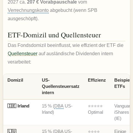
2027 ca.
207 € Vorabpauschale
vom
Verrechnungskonto
abgebucht (wenn SPB
ausgeschöpft).
ETF-Domizil und Quellensteuer
Das Fondsdomizil beeinflusst, wie effizient der ETF die
Quellensteuer
auf ausländische Dividenden intern
verarbeitet:
Domizil
US-
Effizienz
Beispiel-
Quellensteuersatz
ETFs
intern
🇮🇪
Irland
15 % (
DBA
US-
⭐⭐⭐⭐⭐
Vanguard
Irland)
Optimal
iShares
(IE)
🇱🇺
15 % (DBA US-
⭐⭐⭐⭐
Einige