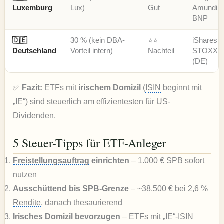
Luxemburg
Lux)
Gut
Amundi,
BNP
🇩🇪
30 % (kein DBA-
⭐⭐
iShares
Deutschland
Vorteil intern)
Nachteil
STOXX
(DE)
✅
Fazit:
ETFs mit
irischem Domizil
(
ISIN
beginnt mit
„IE“) sind steuerlich am effizientesten für US-
Dividenden.
5 Steuer-Tipps für ETF-Anleger
Freistellungsauftrag
einrichten
– 1.000 € SPB sofort
nutzen
Ausschüttend bis SPB-Grenze
– ~38.500 € bei 2,6 %
Rendite
, danach thesaurierend
Irisches Domizil bevorzugen
– ETFs mit „IE“-ISIN