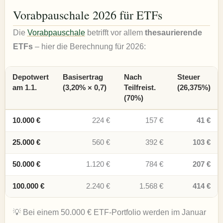
Vorabpauschale 2026 für ETFs
Die
Vorabpauschale
betrifft vor allem
thesaurierende
ETFs
– hier die Berechnung für 2026:
Depotwert
Basisertrag
Nach
Steuer
am 1.1.
(3,20% × 0,7)
Teilfreist.
(26,375%)
(70%)
10.000 €
224 €
157 €
41 €
25.000 €
560 €
392 €
103 €
50.000 €
1.120 €
784 €
207 €
100.000 €
2.240 €
1.568 €
414 €
💡 Bei einem 50.000 € ETF-Portfolio werden im Januar