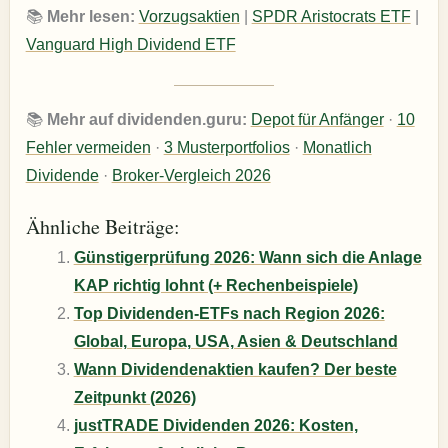
📚
Mehr lesen:
Vorzugsaktien
|
SPDR Aristocrats ETF
|
Vanguard High Dividend ETF
📚
Mehr auf dividenden.guru:
Depot für Anfänger
·
10
Fehler vermeiden
·
3 Musterportfolios
·
Monatlich
Dividende
·
Broker-Vergleich 2026
Ähnliche Beiträge:
Günstigerprüfung 2026: Wann sich die Anlage
KAP richtig lohnt (+ Rechenbeispiele)
Top Dividenden-ETFs nach Region 2026:
Global, Europa, USA, Asien & Deutschland
Wann Dividendenaktien kaufen? Der beste
Zeitpunkt (2026)
justTRADE Dividenden 2026: Kosten,