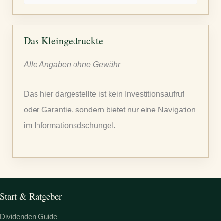
u
c
h
Das Kleingedruckte
e
Alle Angaben ohne Gewähr
n
n
Das hier dargestellte ist kein Investitionsaufruf
a
oder Garantie, sondern bietet nur eine Navigation
c
im Informationsdschungel.
h
:
Start & Ratgeber
Dividenden Guide