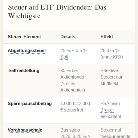
Steuer auf ETF-Dividenden: Das
Wichtigste
Steuer-Element
Details
Effekt
Abgeltungssteuer
25 % + 5,5 %
26,375 %
Soli
(ohne KiSt)
Teilfreistellung
30 % bei
Effektive
Aktienfonds
Steuer: nur
(≥51 %
18,46 %
!
Aktienanteil)
Sparerpauschbetrag
1.000 € / 2.000
FSA beim
€ steuerfrei
Broker
einrichten!
Vorabpauschale
Basiszins
Steuer auf
2026: 3,20 % ×
thesaurierende