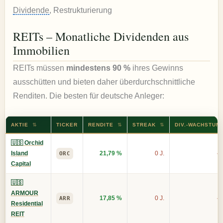
Dividende
, Restrukturierung
REITs – Monatliche Dividenden aus
Immobilien
REITs müssen
mindestens 90 %
ihres Gewinns
ausschütten und bieten daher überdurchschnittliche
Renditen. Die besten für deutsche Anleger:
AKTIE
⇅
TICKER
RENDITE
⇅
STREAK
⇅
DIV.-WACHSTUM
🇺🇸 Orchid
Island
21,79 %
0 J.
-2
ORC
Capital
🇺🇸
ARMOUR
17,85 %
0 J.
-1
ARR
Residential
REIT