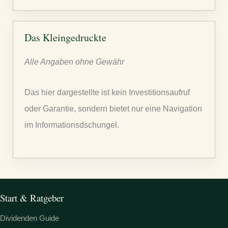
u
c
h
Das Kleingedruckte
e
Alle Angaben ohne Gewähr
n
n
Das hier dargestellte ist kein Investitionsaufruf
a
oder Garantie, sondern bietet nur eine Navigation
c
im Informationsdschungel.
h
:
Start & Ratgeber
Dividenden Guide