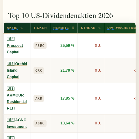
Top 10 US-Dividendenaktien 2026
AKTIE
⇅
TICKER
RENDITE
⇅
STREAK
⇅
DIV
.-WACHSTUM 
🇺🇸
Prospect
25,59 %
0 J.
-
PSEC
Capital
🇺🇸 Orchid
Island
21,79 %
0 J.
-2
ORC
Capital
🇺🇸
ARMOUR
17,85 %
0 J.
-1
ARR
Residential
REIT
🇺🇸 AGNC
13,64 %
0 J.
-
AGNC
Investment
🇺🇸