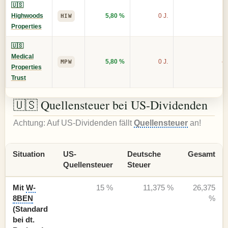
🇺🇸
Highwoods
5,80 %
0 J.
+
HIW
Properties
🇺🇸
Medical
5,80 %
0 J.
-2
MPW
Properties
Trust
🇺🇸 Quellensteuer bei US-Dividenden
Achtung: Auf US-Dividenden fällt
Quellensteuer
an!
Situation
US-
Deutsche
Gesamt
Quellensteuer
Steuer
Mit
W-
15 %
11,375 %
26,375
8BEN
%
(Standard
bei dt.