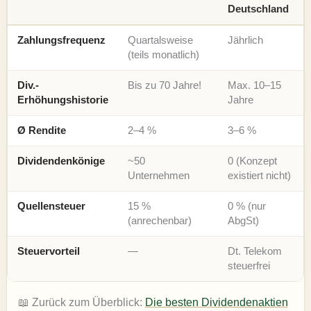
Deutschland
Zahlungsfrequenz
Quartalsweise
Jährlich
(teils monatlich)
Div.-
Bis zu 70 Jahre!
Max. 10–15
Erhöhungshistorie
Jahre
Ø Rendite
2–4 %
3–6 %
Dividendenkönige
~50
0 (Konzept
Unternehmen
existiert nicht)
Quellensteuer
15 %
0 % (nur
(anrechenbar)
AbgSt)
Steuervorteil
—
Dt. Telekom
steuerfrei
📖 Zurück zum Überblick:
Die besten Dividendenaktien