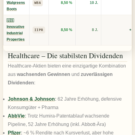
Walgreens
8,50 %
10 J.
WBA
Boots
🇺🇸
Innovative
8,50 %
8 J.
+10
IIPR
Industrial
Properties
Healthcare – Die stabilsten Dividenden
Healthcare-Aktien bieten eine einzigartige Kombination
aus
wachsenden Gewinnen
und
zuverlässigen
Dividenden
:
Johnson & Johnson
:
62 Jahre Erhöhung, defensive
Konsumgüter + Pharma
AbbVie
:
Trotz Humira-Patentablauf wachsende
Pipeline, 52 Jahre Erhöhung (inkl. Abbott-Ära)
Pfizer
:
~6 % Rendite nach Kursverlust, aber hohe