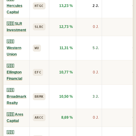
Hercules
13,23 %
2 J.
+
HTGC
Capital
🇺🇸 SLR
12,73 %
0 J.
SLRC
Investment
🇺🇸
Western
11,31 %
5 J.
+
WU
Union
🇺🇸
Ellington
10,77 %
0 J.
+
EFC
Financial
🇺🇸
Broadmark
10,50 %
3 J.
BRMK
Realty
🇺🇸 Ares
8,69 %
0 J.
+
ARCC
Capital
🇺🇸