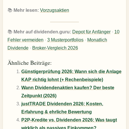
📚
Mehr lesen:
Vorzugsaktien
📚
Mehr auf dividenden.guru:
Depot für Anfänger
·
10
Fehler vermeiden
·
3 Musterportfolios
·
Monatlich
Dividende
·
Broker-Vergleich 2026
Ähnliche Beiträge:
Günstigerprüfung 2026: Wann sich die Anlage
KAP richtig lohnt (+ Rechenbeispiele)
Wann Dividendenaktien kaufen? Der beste
Zeitpunkt (2026)
justTRADE Dividenden 2026: Kosten,
Erfahrung & ehrliche Bewertung
P2P-Kredite vs. Dividenden 2026: Was taugt
wirklich als passives Einkommen?