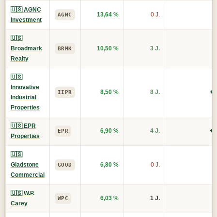
🇺🇸 AGNC
13,64 %
0 J.
AGNC
Investment
🇺🇸
Broadmark
10,50 %
3 J.
BRMK
Realty
🇺🇸
Innovative
8,50 %
8 J.
+1
IIPR
Industrial
Properties
🇺🇸 EPR
6,90 %
4 J.
+2
EPR
Properties
🇺🇸
Gladstone
6,80 %
0 J.
GOOD
Commercial
🇺🇸 W.P.
6,03 %
1 J.
WPC
Carey