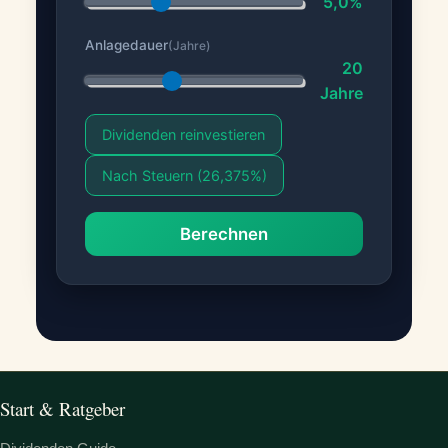
5,0%
Anlagedauer
(Jahre)
20
Jahre
Dividenden reinvestieren
Nach Steuern (26,375%)
Berechnen
Start & Ratgeber