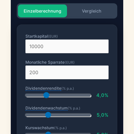
Einzelberechnung
Vergleich
Startkapital
(EUR)
Monatliche Sparrate
(EUR)
Dividendenrendite
(% p.a.)
4,0%
Dividendenwachstum
(% p.a.)
5,0%
Kurswachstum
(% p.a.)