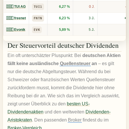
🇩🇪 TUI AG
6,27 %
0 J.
-2
TUI1
🇩🇪 freenet
6,23 %
3 J.
+7
FNTN
🇩🇪 Evonik
5,89 %
5 J.
+
EVK
Der Steuervorteil deutscher Dividenden
Ein oft unterschätzter Pluspunkt: Bei
deutschen Aktien
fällt keine ausländische
Quellensteuer
an
– es gilt
nur die deutsche Abgeltungsteuer. Während du bei
Schweizer oder französischen Werten Quellensteuer
zurückfordern musst, kommt die Dividende hier ohne
Reibung bei dir an. Wie sich das im Vergleich auswirkt,
zeigt unser Überblick zu den
besten US-
Dividendenaktien
und den weltweiten
Dividenden-
Aristokraten
. Den passenden
Broker
findest du im
Broker-Vergleich
.