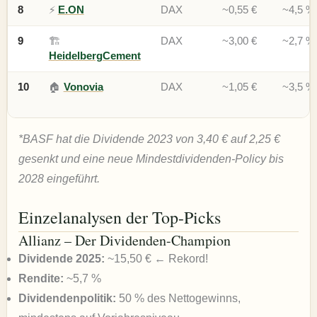
8
⚡
E.ON
DAX
~0,55 €
~4,5 %
9
🏗️
DAX
~3,00 €
~2,7 %
HeidelbergCement
10
🏠
Vonovia
DAX
~1,05 €
~3,5 %
*BASF hat die Dividende 2023 von 3,40 € auf 2,25 €
gesenkt und eine neue Mindestdividenden-Policy bis
2028 eingeführt.
Einzelanalysen der Top-Picks
Allianz – Der Dividenden-Champion
Dividende 2025:
~15,50 € ← Rekord!
Rendite:
~5,7 %
Dividendenpolitik:
50 % des Nettogewinns,