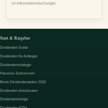
im Informationsdschungel.
h
:
Start & Ratgeber
Dividenden Guide
Dividenden für Anfänger
Dividendenstrategie
Passives Einkommen
Beste Dividendenaktien 2026
Dividenden-Aristokraten
Dividendenkönige
Dividenden-ETFs