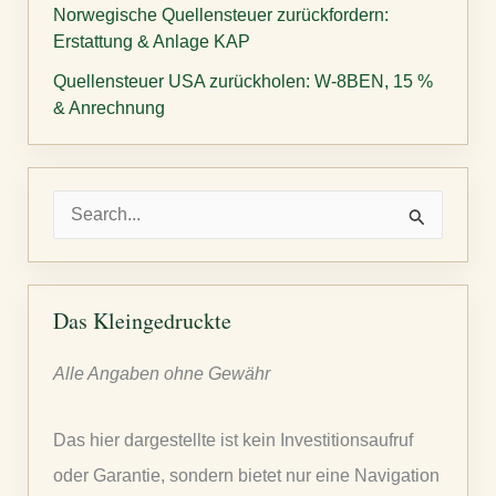
Norwegische Quellensteuer zurückfordern:
Erstattung & Anlage KAP
Quellensteuer USA zurückholen: W-8BEN, 15 %
& Anrechnung
S
u
c
h
Das Kleingedruckte
e
Alle Angaben ohne Gewähr
n
n
Das hier dargestellte ist kein Investitionsaufruf
a
oder Garantie, sondern bietet nur eine Navigation
c