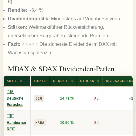
€)
Rendite:
~3,4 %
Dividendenpolitik:
Mindestens auf Vorjahresniveau
Stärken:
Weltmarktführer Rückversicherung,
unersetzlicher Burggraben, steigende Prämien
Fazit:
⭐⭐⭐⭐⭐ Die sicherste Dividende im DAX mit
Wachstumspotenzial
MDAX & SDAX Dividenden-Perlen
AKTIE
⇅
TICKER
RENDITE
⇅
STREAK
⇅
DIV
.-WACHSTUM
🇩🇪
Deutsche
14,71 %
0 J.
+15
DEQ
Euroshop
🇩🇪
Hamborner
10,90 %
0 J.
+
HABA
REIT