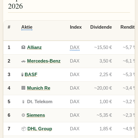
2026
#
Aktie
Index
Dividende
Rendite
1
🏦
Allianz
DAX
~15,50 €
~5,7 %
2
🚗
Mercedes-Benz
DAX
3,50 €
~6,1 %
3
🧪
BASF
DAX
2,25 €
~5,3 %
4
🏢
Munich Re
DAX
~20,00 €
~3,4 %
5
📱
Dt. Telekom
DAX
1,00 €
~3,2 %
6
⚙️
Siemens
DAX
~5,35 €
~2,3 %
7
📦
DHL Group
DAX
1,85 €
~4,9 %