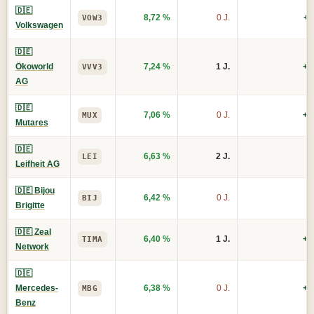
🇩🇪
8,72 %
0 J.
+1
VOW3
Volkswagen
🇩🇪
Ökoworld
7,24 %
1 J.
+2
VVV3
AG
🇩🇪
7,06 %
0 J.
+1
MUX
Mutares
🇩🇪
6,63 %
2 J.
+
LEI
Leifheit AG
🇩🇪 Bijou
6,42 %
0 J.
BIJ
Brigitte
🇩🇪 Zeal
6,40 %
1 J.
+2
TIMA
Network
🇩🇪
Mercedes-
6,38 %
0 J.
+3
MBG
Benz