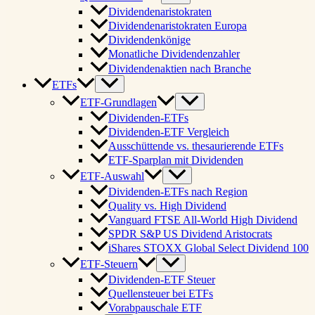
Dividendenaristokraten
Dividendenaristokraten Europa
Dividendenkönige
Monatliche Dividendenzahler
Dividendenaktien nach Branche
ETFs
ETF-Grundlagen
Dividenden-ETFs
Dividenden-ETF Vergleich
Ausschüttende vs. thesaurierende ETFs
ETF-Sparplan mit Dividenden
ETF-Auswahl
Dividenden-ETFs nach Region
Quality vs. High Dividend
Vanguard FTSE All-World High Dividend
SPDR S&P US Dividend Aristocrats
iShares STOXX Global Select Dividend 100
ETF-Steuern
Dividenden-ETF Steuer
Quellensteuer bei ETFs
Vorabpauschale ETF