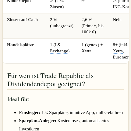
Kinderdepot
✅ (2 %
✅
⚠️ (nur mi
Zinsen)
ING-Kont
Zinsen auf Cash
2 %
2,6 %
Nein
(unbegrenzt)
(Prime+, bis
100k €)
Handelsplätze
1 (
LS
1 (
gettex
) +
8+ (inkl.
Exchange
)
Xetra
Xetra
,
Euronext)
Für wen ist Trade Republic als
Dividendendepot geeignet?
Ideal für:
Einsteiger:
1-€-Sparpläne, intuitive App, null Gebühren
Sparplan-Anleger:
Kostenloses, automatisiertes
Investieren