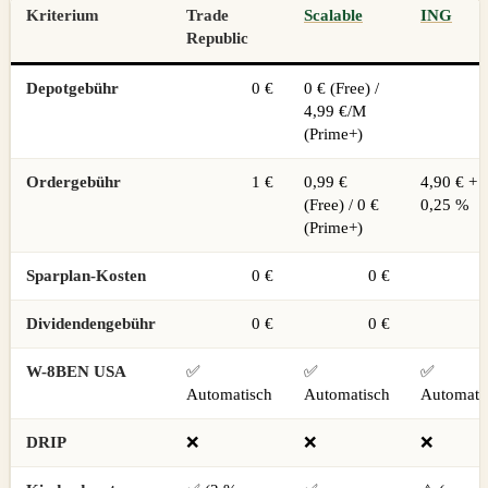
Kriterium
Trade
Scalable
ING
Republic
Depotgebühr
0 €
0 € (Free) /
4,99 €/M
(Prime+)
Ordergebühr
1 €
0,99 €
4,90 € +
(Free) / 0 €
0,25 %
(Prime+)
Sparplan-Kosten
0 €
0 €
Dividendengebühr
0 €
0 €
W-8BEN USA
✅
✅
✅
Automatisch
Automatisch
Automati
DRIP
❌
❌
❌