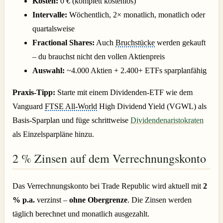
Kosten:
0 € (komplett kostenlos)
Intervalle:
Wöchentlich, 2× monatlich, monatlich oder
quartalsweise
Fractional Shares:
Auch
Bruchstücke
werden gekauft
– du brauchst nicht den vollen Aktienpreis
Auswahl:
~4.000 Aktien + 2.400+ ETFs sparplanfähig
Praxis-Tipp:
Starte mit einem Dividenden-ETF wie dem
Vanguard
FTSE All-World
High Dividend Yield (VGWL) als
Basis-Sparplan und füge schrittweise
Dividendenaristokraten
als Einzelsparpläne hinzu.
2 % Zinsen auf dem Verrechnungskonto
Das Verrechnungskonto bei Trade Republic wird aktuell mit
2
% p.a.
verzinst –
ohne Obergrenze
. Die Zinsen werden
täglich berechnet und monatlich ausgezahlt.