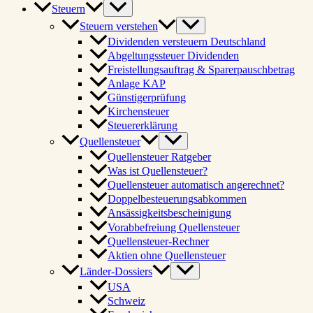
Steuern
Steuern verstehen
Dividenden versteuern Deutschland
Abgeltungssteuer Dividenden
Freistellungsauftrag & Sparerpauschbetrag
Anlage KAP
Günstigerprüfung
Kirchensteuer
Steuererklärung
Quellensteuer
Quellensteuer Ratgeber
Was ist Quellensteuer?
Quellensteuer automatisch angerechnet?
Doppelbesteuerungsabkommen
Ansässigkeitsbescheinigung
Vorabbefreiung Quellensteuer
Quellensteuer-Rechner
Aktien ohne Quellensteuer
Länder-Dossiers
USA
Schweiz