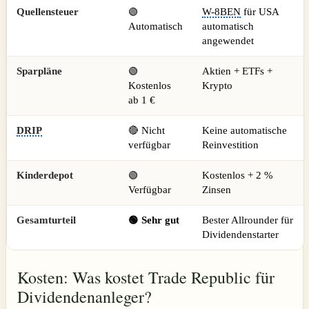
Quellensteuer
🟢
W-8BEN
für USA
Automatisch
automatisch
angewendet
Sparpläne
🟢
Aktien + ETFs +
Kostenlos
Krypto
ab 1 €
DRIP
🔴 Nicht
Keine automatische
verfügbar
Reinvestition
Kinderdepot
🟢
Kostenlos + 2 %
Verfügbar
Zinsen
Gesamturteil
🟢 Sehr gut
Bester Allrounder für
Dividendenstarter
Kosten: Was kostet Trade Republic für
Dividendenanleger?