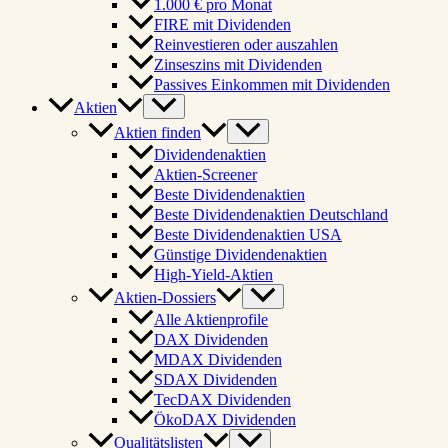
1.000 € pro Monat
FIRE mit Dividenden
Reinvestieren oder auszahlen
Zinseszins mit Dividenden
Passives Einkommen mit Dividenden
Aktien
Aktien finden
Dividendenaktien
Aktien-Screener
Beste Dividendenaktien
Beste Dividendenaktien Deutschland
Beste Dividendenaktien USA
Günstige Dividendenaktien
High-Yield-Aktien
Aktien-Dossiers
Alle Aktienprofile
DAX Dividenden
MDAX Dividenden
SDAX Dividenden
TecDAX Dividenden
ÖkoDAX Dividenden
Qualitätslisten