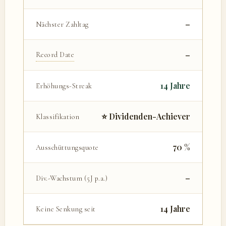
–
Nächster Zahltag
–
Record Date
14 Jahre
Erhöhungs-Streak
⭐ Dividenden-Achiever
Klassifikation
70 %
Ausschüttungsquote
–
Div.-Wachstum (5J p.a.)
14 Jahre
Keine Senkung seit