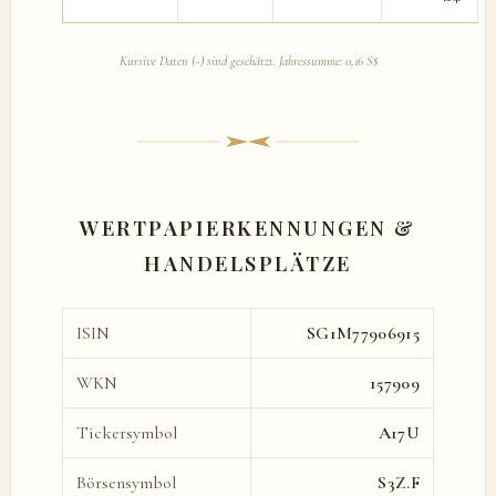
Kursive Daten (~) sind geschätzt. Jahressumme: 0,16 S$
WERTPAPIERKENNUNGEN &
HANDELSPLÄTZE
ISIN
SG1M77906915
WKN
157909
Tickersymbol
A17U
Börsensymbol
S3Z.F