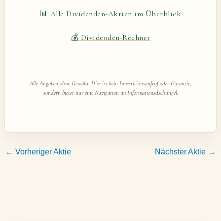
📊 Alle Dividenden-Aktien im Überblick
💰 Dividenden-Rechner
Alle Angaben ohne Gewähr. Dies ist kein Investitionsaufruf oder Garantie,
sondern bietet nur eine Navigation im Informationsdschungel.
←
Vorheriger Aktie
Nächster Aktie
→