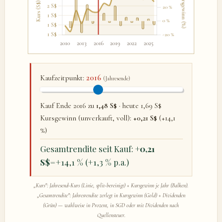
2016
Kaufzeitpunkt:
(Jahresende)
Kauf Ende 2016 zu
1,48 S$
· heute 1,69 S$
Kursgewinn (unverkauft, voll):
+0,21 S$
(+14,1
%)
Gesamtrendite seit Kauf:
+0,21
S$
=+14,1 % (+1,3 % p.a.)
„Kurs": Jahresend-Kurs (Linie, split-bereinigt) + Kursgewinn je Jahr (Balken).
„Gesamtrendite": Jahresrendite zerlegt in Kursgewinn (Gold) + Dividenden
(Grün) — wahlweise in Prozent, in SGD oder mit Dividenden nach
Quellensteuer.