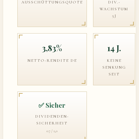
AUSSCHÜTTUNGSQUOTE
DIV.-
WACHSTUM
5J
3,83%
14 J.
NETTO-RENDITE DE
KEINE
SENKUNG
SEIT
✅ Sicher
DIVIDENDEN-
SICHERHEIT
0.7 / 1,0