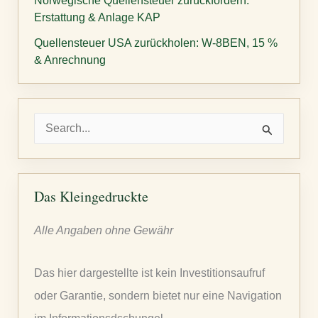
Norwegische Quellensteuer zurückfordern:
Erstattung & Anlage KAP
Quellensteuer USA zurückholen: W-8BEN, 15 %
& Anrechnung
S
u
c
h
Das Kleingedruckte
e
Alle Angaben ohne Gewähr
n
n
Das hier dargestellte ist kein Investitionsaufruf
a
oder Garantie, sondern bietet nur eine Navigation
c