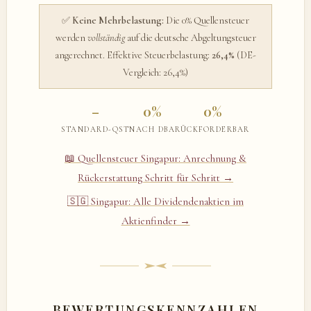
✅
Keine Mehrbelastung:
Die 0% Quellensteuer
werden
vollständig
auf die deutsche Abgeltungsteuer
angerechnet. Effektive Steuerbelastung:
26,4%
(DE-
Vergleich: 26,4%)
–
0%
0%
STANDARD-QST
NACH DBA
RÜCKFORDERBAR
📖 Quellensteuer Singapur: Anrechnung &
Rückerstattung Schritt für Schritt →
🇸🇬 Singapur: Alle Dividendenaktien im
Aktienfinder →
BEWERTUNGSKENNZAHLEN