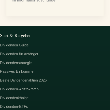
im Informationsdschungel.
h
:
Start & Ratgeber
Dividenden Guide
Dividenden für Anfänger
Dividendenstrategie
Passives Einkommen
Beste Dividendenaktien 2026
Dividenden-Aristokraten
Dividendenkönige
Dividenden-ETFs