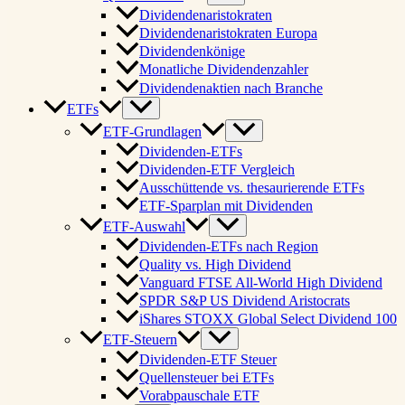
Dividendenaristokraten
Dividendenaristokraten Europa
Dividendenkönige
Monatliche Dividendenzahler
Dividendenaktien nach Branche
ETFs
ETF-Grundlagen
Dividenden-ETFs
Dividenden-ETF Vergleich
Ausschüttende vs. thesaurierende ETFs
ETF-Sparplan mit Dividenden
ETF-Auswahl
Dividenden-ETFs nach Region
Quality vs. High Dividend
Vanguard FTSE All-World High Dividend
SPDR S&P US Dividend Aristocrats
iShares STOXX Global Select Dividend 100
ETF-Steuern
Dividenden-ETF Steuer
Quellensteuer bei ETFs
Vorabpauschale ETF