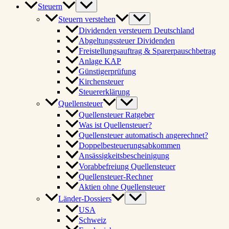
Steuern
Steuern verstehen
Dividenden versteuern Deutschland
Abgeltungssteuer Dividenden
Freistellungsauftrag & Sparerpauschbetrag
Anlage KAP
Günstigerprüfung
Kirchensteuer
Steuererklärung
Quellensteuer
Quellensteuer Ratgeber
Was ist Quellensteuer?
Quellensteuer automatisch angerechnet?
Doppelbesteuerungsabkommen
Ansässigkeitsbescheinigung
Vorabbefreiung Quellensteuer
Quellensteuer-Rechner
Aktien ohne Quellensteuer
Länder-Dossiers
USA
Schweiz