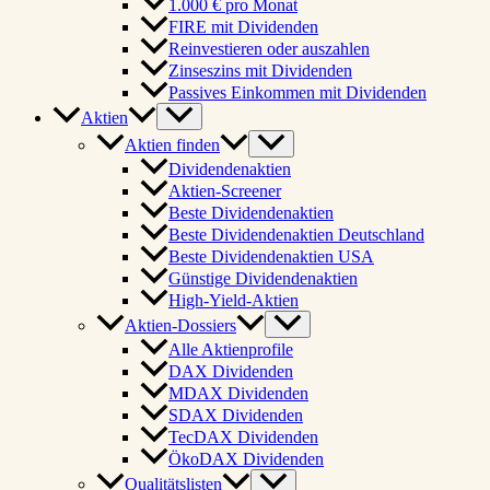
1.000 € pro Monat
FIRE mit Dividenden
Reinvestieren oder auszahlen
Zinseszins mit Dividenden
Passives Einkommen mit Dividenden
Aktien
Aktien finden
Dividendenaktien
Aktien-Screener
Beste Dividendenaktien
Beste Dividendenaktien Deutschland
Beste Dividendenaktien USA
Günstige Dividendenaktien
High-Yield-Aktien
Aktien-Dossiers
Alle Aktienprofile
DAX Dividenden
MDAX Dividenden
SDAX Dividenden
TecDAX Dividenden
ÖkoDAX Dividenden
Qualitätslisten