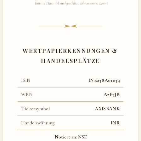
Kursive Daten (~) sind geschätzt. Jahressumme: 12,00 ₹
WERTPAPIERKENNUNGEN &
HANDELSPLÄTZE
ISIN
INE238A01034
WKN
A2P7JR
Tickersymbol
AXISBANK
Handelswährung
INR
Notiert an:
NSE