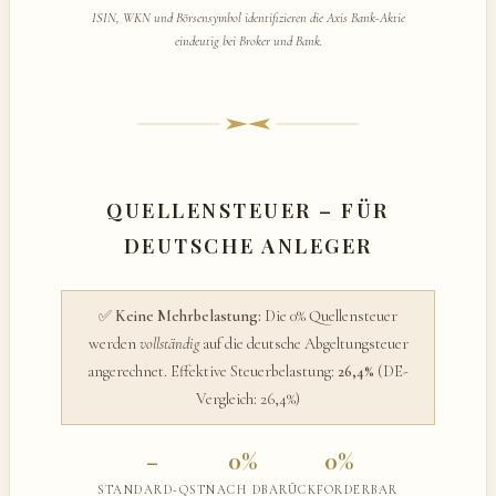
ISIN, WKN und Börsensymbol identifizieren die Axis Bank-Aktie
eindeutig bei Broker und Bank.
QUELLENSTEUER – FÜR
DEUTSCHE ANLEGER
✅
Keine Mehrbelastung:
Die 0% Quellensteuer
werden
vollständig
auf die deutsche Abgeltungsteuer
angerechnet. Effektive Steuerbelastung:
26,4%
(DE-
Vergleich: 26,4%)
–
0%
0%
STANDARD-QST
NACH DBA
RÜCKFORDERBAR