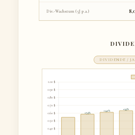
8,
Div.-Wachstum (5J p.a.)
DIVID
DIVIDENDE / J