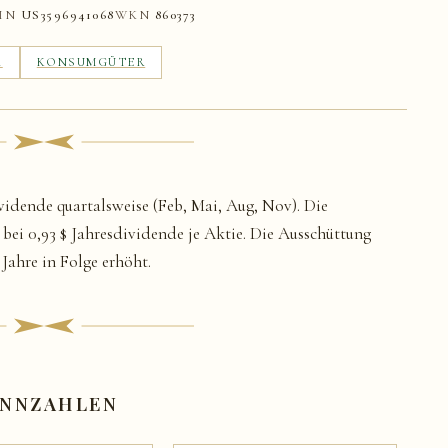
SIN
US3596941068
WKN
860373
A
KONSUMGÜTER
ividende quartalsweise (Feb, Mai, Aug, Nov). Die
 bei 0,93 $ Jahresdividende je Aktie. Die Ausschüttung
Jahre in Folge erhöht.
NNZAHLEN