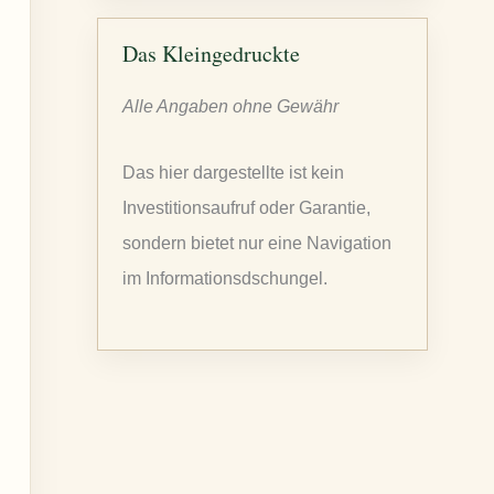
c
h
Das Kleingedruckte
e
Alle Angaben ohne Gewähr
n
n
Das hier dargestellte ist kein
a
Investitionsaufruf oder Garantie,
c
sondern bietet nur eine Navigation
h
im Informationsdschungel.
: