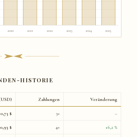
NDEN-HISTORIE
 (USD)
Zahlungen
Veränderung
0,73 $
3×
–
0,93 $
4×
+6,2 %