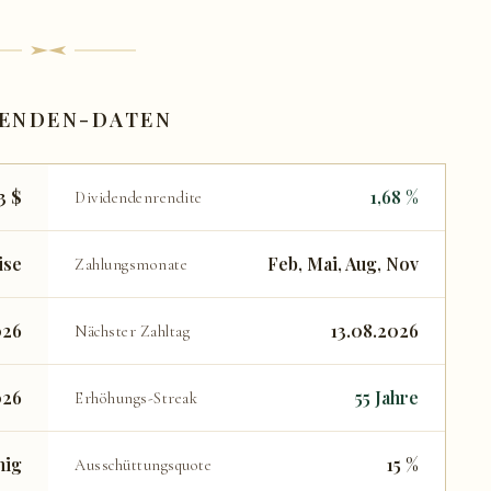
DENDEN-DATEN
3 $
1,68 %
Dividendenrendite
ise
Feb, Mai, Aug, Nov
Zahlungsmonate
026
13.08.2026
Nächster Zahltag
026
55 Jahre
Erhöhungs-Streak
nig
15 %
Ausschüttungsquote