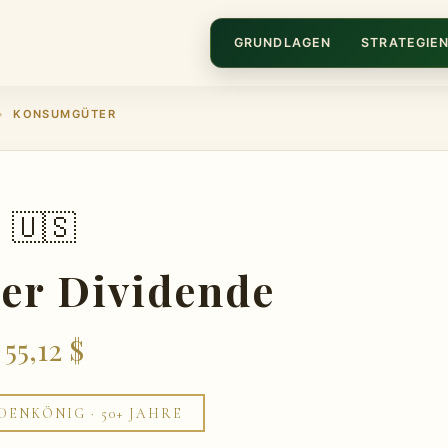
GRUNDLAGEN
STRATEGIE
KONSUMGÜTER
◆
🇺🇸
ler Dividende
55,12 $
DENKÖNIG · 50+ JAHRE