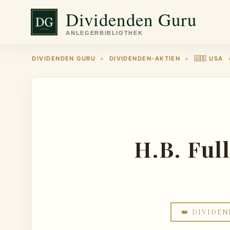
Zum
Dividenden Guru
Inhalt
springen
DIVIDENDEN GURU
DIVIDENDEN-AKTIEN
🇺🇸 USA
◆
◆
H.B. Ful
👑 DIVIDEN