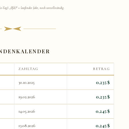
Tag). „(lfd.)" = laufendes Jahr, noch unvollständig.
ENDENKALENDER
ZAHLTAG
BETRAG
0,235 $
30.10.2025
0,235 $
19.02.2026
0,245 $
14.05.2026
0,245 $
13.08.2026