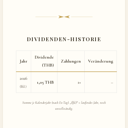
DIVIDENDEN-HISTORIE
Dividende
Jahr
Zahlungen
Veränderung
(THB)
2026
1,05 THB
1×
–
(lfd.)
Summe je Kalenderjahr (nach Ex-Tag). „(lfd.)" = laufendes Jahr, noch
unvollständig.