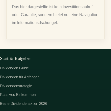
n
Das hier dargestellte ist kein Investitionsaufruf
a
oder Garantie, sondern bietet nur eine Navigation
c
im Informationsdschungel.
h
:
Start & Ratgeber
Dividenden Guide
Dividenden für Anfänger
Dividendenstrategie
Passives Einkommen
Beste Dividendenaktien 2026