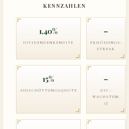
KENNZAHLEN
1,40%
–
DIVIDENDENRENDITE
ERHÖHUNGS-
STREAK
15%
–
AUSSCHÜTTUNGSQUOTE
DIV.-
WACHSTUM
5J