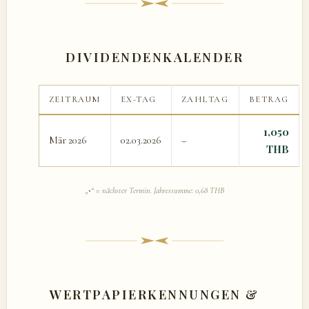
DIVIDENDENKALENDER
ZEITRAUM
EX-TAG
ZAHLTAG
BETRAG
1,050
Mär 2026
02.03.2026
–
THB
„•“ = nächster Termin. Jahressumme: 0,68 THB
WERTPAPIERKENNUNGEN &