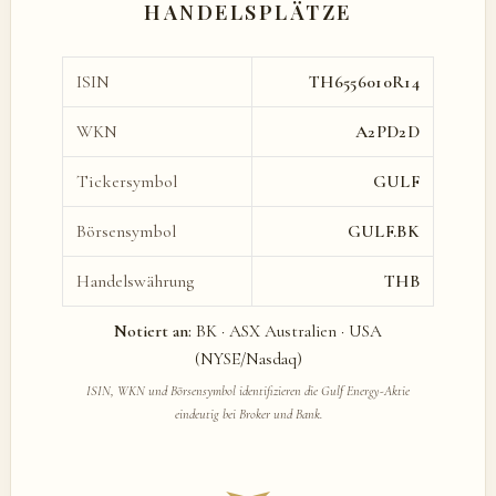
HANDELSPLÄTZE
ISIN
TH6556010R14
WKN
A2PD2D
Tickersymbol
GULF
Börsensymbol
GULF.BK
Handelswährung
THB
Notiert an:
BK · ASX Australien · USA
(NYSE/Nasdaq)
ISIN, WKN und Börsensymbol identifizieren die Gulf Energy-Aktie
eindeutig bei Broker und Bank.