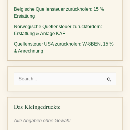
Belgische Quellensteuer zurückholen: 15 %
Erstattung
Norwegische Quellensteuer zurückfordern:
Erstattung & Anlage KAP
Quellensteuer USA zurückholen: W-8BEN, 15 %
& Anrechnung
S
u
c
h
Das Kleingedruckte
e
Alle Angaben ohne Gewähr
n