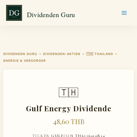
Zum
Dividenden Guru
Inhalt
springen
DIVIDENDEN GURU
DIVIDENDEN-AKTIEN
🇹🇭 THAILAND
◆
◆
◆
ENERGIE & VERSORGER
🇹🇭
Gulf Energy Dividende
48,60 THB
TICKER
GULF
ISIN
TH6556010R14