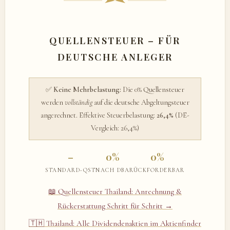
QUELLENSTEUER – FÜR
DEUTSCHE ANLEGER
✅
Keine Mehrbelastung:
Die 0% Quellensteuer
werden
vollständig
auf die deutsche Abgeltungsteuer
angerechnet. Effektive Steuerbelastung:
26,4%
(DE-
Vergleich: 26,4%)
–
0%
0%
STANDARD-QST
NACH DBA
RÜCKFORDERBAR
📖 Quellensteuer Thailand: Anrechnung &
Rückerstattung Schritt für Schritt →
🇹🇭 Thailand: Alle Dividendenaktien im Aktienfinder