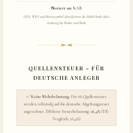
Notiert an:
KAR
ISIN, WKN und Börsensymbol identifizieren die Habib Bank-Aktie
eindeutig bei Broker und Bank.
QUELLENSTEUER – FÜR
DEUTSCHE ANLEGER
✅
Keine Mehrbelastung:
Die 0% Quellensteuer
werden
vollständig
auf die deutsche Abgeltungsteuer
angerechnet. Effektive Steuerbelastung:
26,4%
(DE-
Vergleich: 26,4%)