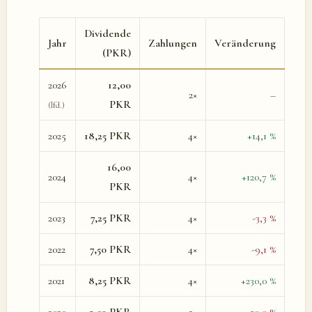
Dividende
Jahr
Zahlungen
Veränderung
(PKR)
2026
12,00
2×
–
PKR
(lfd.)
2025
18,25 PKR
4×
+14,1 %
16,00
2024
4×
+120,7 %
PKR
2023
7,25 PKR
4×
-3,3 %
2022
7,50 PKR
4×
-9,1 %
2021
8,25 PKR
4×
+230,0 %