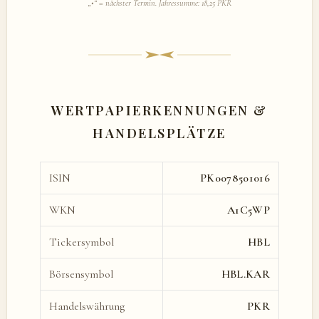
„•“ = nächster Termin. Jahressumme: 18,25 PKR
WERTPAPIERKENNUNGEN &
HANDELSPLÄTZE
ISIN
PK0078501016
WKN
A1C5WP
Tickersymbol
HBL
Börsensymbol
HBL.KAR
Handelswährung
PKR