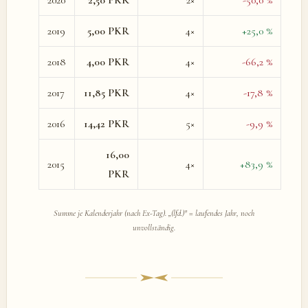
2020
2,50 PKR
2×
-50,0 %
2019
5,00 PKR
4×
+25,0 %
2018
4,00 PKR
4×
-66,2 %
2017
11,85 PKR
4×
-17,8 %
2016
14,42 PKR
5×
-9,9 %
16,00
2015
4×
+83,9 %
PKR
Summe je Kalenderjahr (nach Ex-Tag). „(lfd.)" = laufendes Jahr, noch
unvollständig.