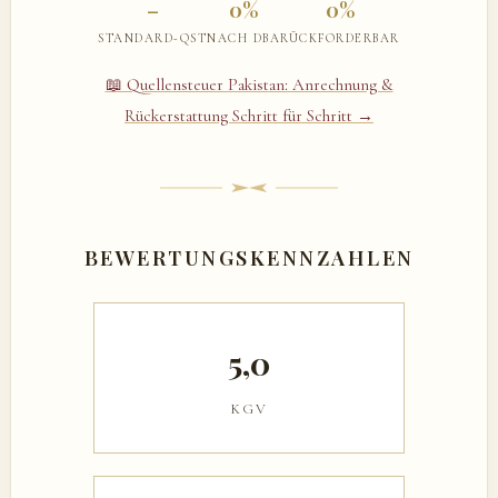
–
0%
0%
STANDARD-QST
NACH DBA
RÜCKFORDERBAR
📖 Quellensteuer Pakistan: Anrechnung &
Rückerstattung Schritt für Schritt →
BEWERTUNGSKENNZAHLEN
5,0
KGV