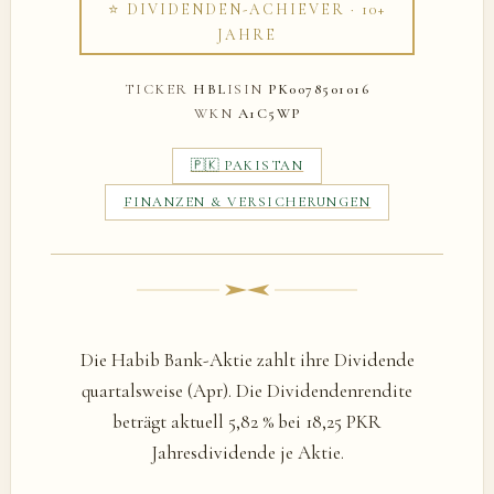
⭐ DIVIDENDEN-ACHIEVER · 10+
JAHRE
TICKER
HBL
ISIN
PK0078501016
WKN
A1C5WP
🇵🇰 PAKISTAN
FINANZEN & VERSICHERUNGEN
Die Habib Bank-Aktie zahlt ihre Dividende
quartalsweise (Apr). Die Dividendenrendite
beträgt aktuell 5,82 % bei 18,25 PKR
Jahresdividende je Aktie.