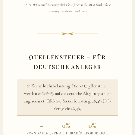
ISIN, WKN und Börsensymbol identifizieren die MCB Bank-Aktie
eindeutig bei Broker und Bank.
QUELLENSTEUER – FÜR
DEUTSCHE ANLEGER
✅
Keine Mehrbelastung:
Die 0% Quellensteuer
werden
vollständig
auf die deutsche Abgeltungsteuer
angerechnet. Effektive Steuerbelastung:
26,4%
(DE-
Vergleich: 26,4%)
–
0%
0%
STANDARD-QST
NACH DBA
RÜCKFORDERBAR