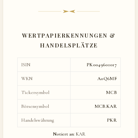
WERTPAPIERKENNUNGEN &
HANDELSPLÄTZE
ISIN
PK0049601017
WKN
A0Q6MF
Tickersymbol
MCB
Börsensymbol
MCB.KAR
Handelswährung
PKR
Notiert an:
KAR