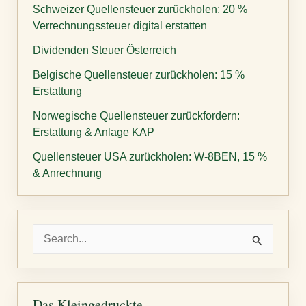
Schweizer Quellensteuer zurückholen: 20 %
Verrechnungssteuer digital erstatten
Dividenden Steuer Österreich
Belgische Quellensteuer zurückholen: 15 %
Erstattung
Norwegische Quellensteuer zurückfordern:
Erstattung & Anlage KAP
Quellensteuer USA zurückholen: W-8BEN, 15 %
& Anrechnung
S
u
c
h
Das Kleingedruckte