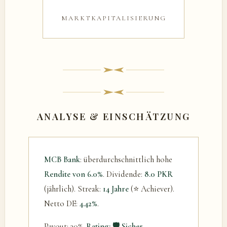
MARKTKAPITALISIERUNG
ANALYSE & EINSCHÄTZUNG
MCB Bank
: überdurchschnittlich hohe
Rendite von 6.0%
. Dividende:
8.0 PKR
(jährlich). Streak:
14 Jahre
(⭐ Achiever).
Netto DE:
4.42%
.
Payout: 30%.
Rating: 🛡️ Sicher