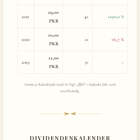
29,00
2021
4×
+190,0 %
PKR
10,00
2020
2×
-16,7 %
PKR
12,00
2019
3×
–
PKR
Summe je Kalenderjahr (nach Ex-Tag). „(lfd.)" = laufendes Jahr, noch
unvollständig.
DIVIDENDENKALENDER