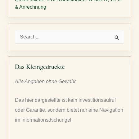
& Anrechnung
S
u
c
h
Das Kleingedruckte
e
Alle Angaben ohne Gewähr
n
n
Das hier dargestellte ist kein Investitionsaufruf
a
oder Garantie, sondern bietet nur eine Navigation
c
im Informationsdschungel.
h
: