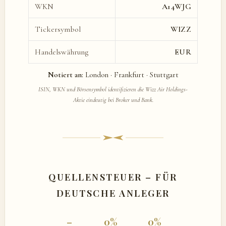
WKN
A14WJG
Tickersymbol
WIZZ
Handelswährung
EUR
Notiert an:
London · Frankfurt · Stuttgart
ISIN, WKN und Börsensymbol identifizieren die Wizz Air Holdings-
Aktie eindeutig bei Broker und Bank.
QUELLENSTEUER – FÜR
DEUTSCHE ANLEGER
–
0%
0%