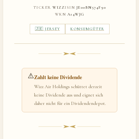
TICKER
WIZZ
ISIN
JE00BN574F90
WKN
A14WJG
🇯🇪 JERSEY
KONSUMGÜTER
⚠️
Zahlt keine Dividende
Wizz Air Holdings schüttet derzeit
keine Dividende aus und eignet sich
daher nicht für ein Dividendendepot.