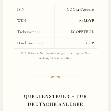
ISIN
COC04PA00016
WKN
A0M0YF
Tickersymbol
ECOPETROL
Handelswährung
COP
ISIN, WKN und Börsensymbol identifizieren die Ecopetrol-Aktie
eindeutig bei Broker und Bank.
QUELLENSTEUER – FÜR
DEUTSCHE ANLEGER