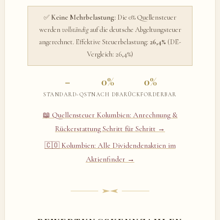
✅
Keine Mehrbelastung:
Die 0% Quellensteuer
werden
vollständig
auf die deutsche Abgeltungsteuer
angerechnet. Effektive Steuerbelastung:
26,4%
(DE-
Vergleich: 26,4%)
–
0%
0%
STANDARD-QST
NACH DBA
RÜCKFORDERBAR
📖 Quellensteuer Kolumbien: Anrechnung &
Rückerstattung Schritt für Schritt →
🇨🇴 Kolumbien: Alle Dividendenaktien im
Aktienfinder →