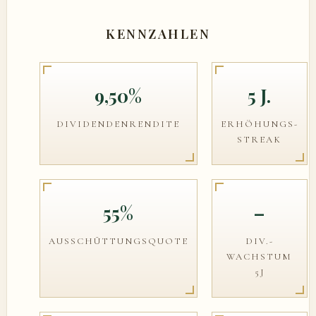
KENNZAHLEN
9,50%
5 J.
DIVIDENDENRENDITE
ERHÖHUNGS-
STREAK
55%
–
AUSSCHÜTTUNGSQUOTE
DIV.-
WACHSTUM
5J