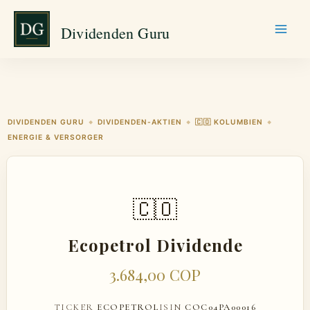
Zum
Dividenden Guru
Inhalt
springen
DIVIDENDEN GURU
DIVIDENDEN-AKTIEN
🇨🇴 KOLUMBIEN
◆
◆
◆
ENERGIE & VERSORGER
🇨🇴
Ecopetrol Dividende
3.684,00 COP
TICKER
ECOPETROL
ISIN
COC04PA00016