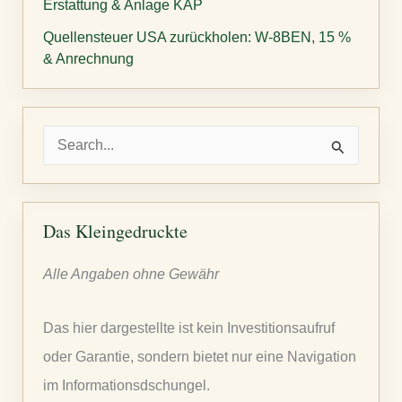
Erstattung & Anlage KAP
Quellensteuer USA zurückholen: W-8BEN, 15 %
& Anrechnung
S
u
c
h
Das Kleingedruckte
e
Alle Angaben ohne Gewähr
n
n
Das hier dargestellte ist kein Investitionsaufruf
a
oder Garantie, sondern bietet nur eine Navigation
c
im Informationsdschungel.
h