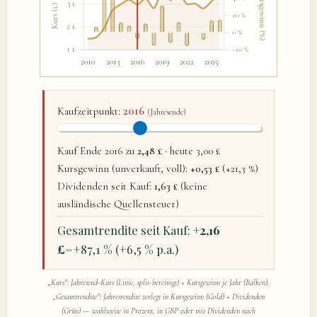
2016
Kaufzeitpunkt:
(Jahresende)
Kauf Ende 2016 zu
2,48 £
· heute 3,00 £
Kursgewinn (unverkauft, voll):
+0,53 £
(+21,3 %)
Dividenden seit Kauf:
1,63 £
(keine
ausländische Quellensteuer)
Gesamtrendite seit Kauf:
+2,16
£
=+87,1 % (+6,5 % p.a.)
„Kurs": Jahresend-Kurs (Linie, split-bereinigt) + Kursgewinn je Jahr (Balken).
„Gesamtrendite": Jahresrendite zerlegt in Kursgewinn (Gold) + Dividenden
(Grün) — wahlweise in Prozent, in GBP oder mit Dividenden nach