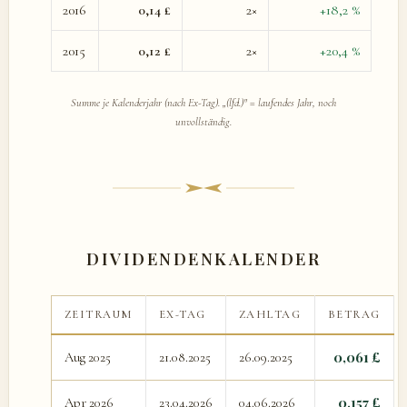
2016
0,14 £
2×
+18,2 %
2015
0,12 £
2×
+20,4 %
Summe je Kalenderjahr (nach Ex-Tag). „(lfd.)" = laufendes Jahr, noch
unvollständig.
DIVIDENDENKALENDER
ZEITRAUM
EX-TAG
ZAHLTAG
BETRAG
0,061 £
Aug 2025
21.08.2025
26.09.2025
0,157 £
Apr 2026
23.04.2026
04.06.2026