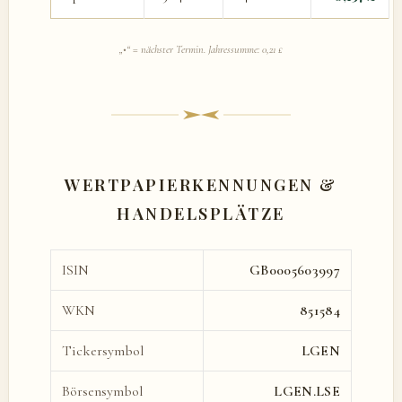
„•“ = nächster Termin. Jahressumme: 0,21 £
WERTPAPIERKENNUNGEN &
HANDELSPLÄTZE
ISIN
GB0005603997
WKN
851584
Tickersymbol
LGEN
Börsensymbol
LGEN.LSE