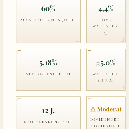
60%
4,4%
AUSSCHÜTTUNGSQUOTE
DIV.-
WACHSTUM
5J
5,18%
↑
5,0%
NETTO-RENDITE DE
WACHSTUM
10J P.A.
⚠️ Moderat
12 J.
DIVIDENDEN-
KEINE SENKUNG SEIT
SICHERHEIT