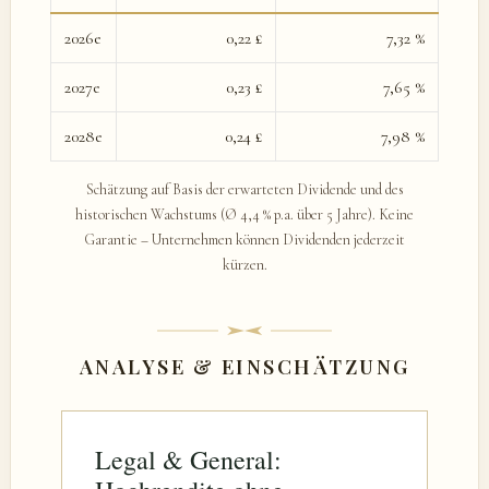
2026e
0,22 £
7,32 %
2027e
0,23 £
7,65 %
2028e
0,24 £
7,98 %
Schätzung auf Basis der erwarteten Dividende und des
historischen Wachstums (Ø 4,4 % p.a. über 5 Jahre). Keine
Garantie – Unternehmen können Dividenden jederzeit
kürzen.
ANALYSE & EINSCHÄTZUNG
Legal & General: