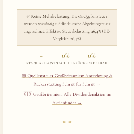
✅
Keine Mehrbelastung:
Die 0% Quellensteuer
werden
vollständig
auf die deutsche Abgeltungsteuer
angerechnet. Effektive Steuerbelastung:
26,4%
(DE-
Vergleich: 26,4%)
–
0%
0%
STANDARD-QST
NACH DBA
RÜCKFORDERBAR
📖 Quellensteuer Großbritannien: Anrechnung &
Rückerstattung Schritt für Schritt →
🇬🇧 Großbritannien: Alle Dividendenaktien im
Aktienfinder →