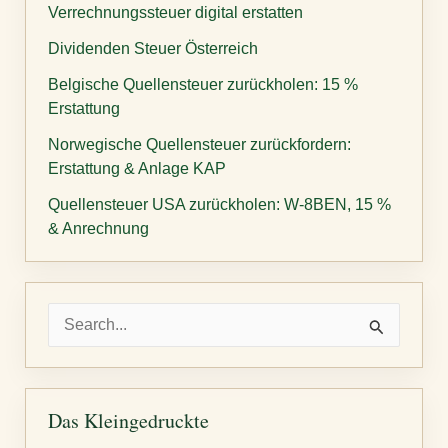
Verrechnungssteuer digital erstatten
Dividenden Steuer Österreich
Belgische Quellensteuer zurückholen: 15 %
Erstattung
Norwegische Quellensteuer zurückfordern:
Erstattung & Anlage KAP
Quellensteuer USA zurückholen: W-8BEN, 15 %
& Anrechnung
S
u
c
h
Das Kleingedruckte
e