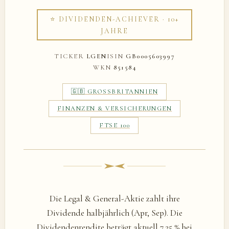
⭐ DIVIDENDEN-ACHIEVER · 10+
JAHRE
TICKER
LGEN
ISIN
GB0005603997
WKN
851584
🇬🇧 GROSSBRITANNIEN
FINANZEN & VERSICHERUNGEN
FTSE 100
Die Legal & General-Aktie zahlt ihre
Dividende halbjährlich (Apr, Sep). Die
Dividendenrendite beträgt aktuell 7,25 % bei