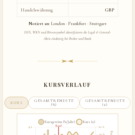
Handelswährung
GBP
Notiert an:
London · Frankfurt · Stuttgart
ISIN, WKN und Börsensymbol identifizieren die Legal & General-
Aktie eindeutig bei Broker und Bank.
KURSVERLAUF
GESAMTRENDITE
GESAMTRENDITE
KURS
(%)
(£)