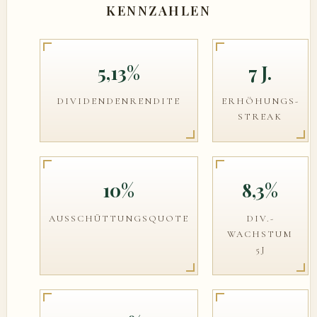
KENNZAHLEN
5,13%
7 J.
DIVIDENDENRENDITE
ERHÖHUNGS-
STREAK
10%
8,3%
AUSSCHÜTTUNGSQUOTE
DIV.-
WACHSTUM
5J