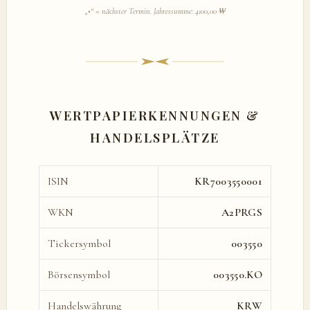
„•“ = nächster Termin. Jahressumme: 4100,00 ₩
WERTPAPIERKENNUNGEN &
HANDELSPLÄTZE
ISIN
KR7003550001
WKN
A2PRGS
Tickersymbol
003550
Börsensymbol
003550.KO
Handelswährung
KRW