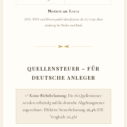
Notiert an:
Korea
ISIN, WKN und Börsensymbol identifizieren die LG Corp-Aktie
eindeutig bei Broker und Bank.
QUELLENSTEUER – FÜR
DEUTSCHE ANLEGER
✅
Keine Mehrbelastung:
Die 0% Quellensteuer
werden
vollständig
auf die deutsche Abgeltungsteuer
angerechnet. Effektive Steuerbelastung:
26,4%
(DE-
Vergleich: 26,4%)