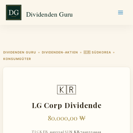
Zum
Dividenden Guru
Inhalt
springen
DIVIDENDEN GURU
DIVIDENDEN-AKTIEN
🇰🇷 SÜDKOREA
◆
◆
◆
KONSUMGÜTER
🇰🇷
LG Corp Dividende
80.000,00 ₩
TICKER
003550
ISIN
KR7003550001