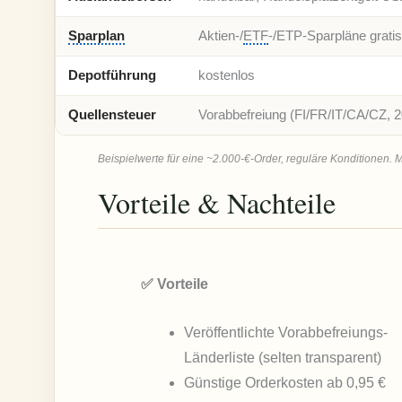
Sparplan
Aktien-/
ETF
-/ETP-Sparpläne gratis
Depotführung
kostenlos
Quellensteuer
Vorabbefreiung (FI/FR/IT/CA/CZ, 2
Beispielwerte für eine ~2.000-€-Order, reguläre Konditionen. M
Vorteile & Nachteile
✅ Vorteile
Veröffentlichte Vorabbefreiungs-
Länderliste (selten transparent)
Günstige Orderkosten ab 0,95 €