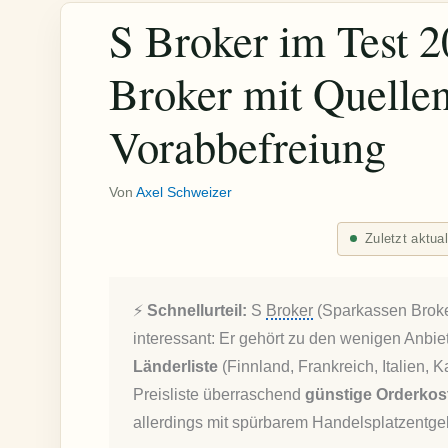
S Broker im Test 2
Broker mit Quellen
Vorabbefreiung
Von
Axel Schweizer
Zuletzt aktua
⚡
Schnellurteil:
S
Broker
(Sparkassen Broker
interessant: Er gehört zu den wenigen Anbie
Länderliste
(Finnland, Frankreich, Italien, 
Preisliste überraschend
günstige Orderkost
allerdings mit spürbarem Handelsplatzentgel