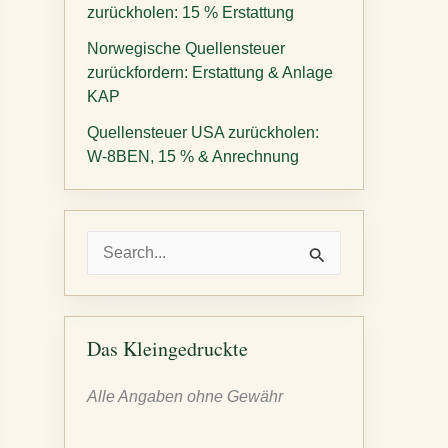
zurückholen: 15 % Erstattung
Norwegische Quellensteuer
zurückfordern: Erstattung & Anlage
KAP
Quellensteuer USA zurückholen:
W-8BEN, 15 % & Anrechnung
S
u
c
h
Das Kleingedruckte
e
Alle Angaben ohne Gewähr
n
n