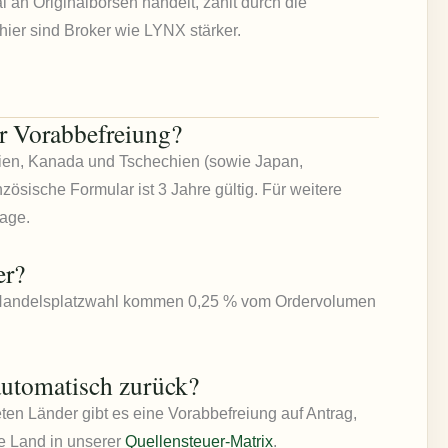
 an Originalbörsen handelt, zahlt durch die
hier sind Broker wie LYNX stärker.
er Vorabbefreiung?
talien, Kanada und Tschechien (sowie Japan,
zösische Formular ist 3 Jahre gültig. Für weitere
rage.
er?
er Handelsplatzwahl kommen 0,25 % vom Ordervolumen
automatisch zurück?
ten Länder gibt es eine Vorabbefreiung auf Antrag,
 je Land in unserer
Quellensteuer-Matrix
.