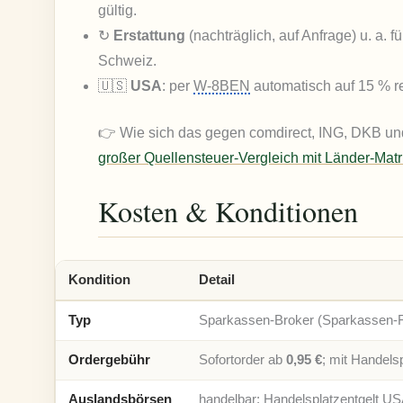
gültig.
↻
Erstattung
(nachträglich, auf Anfrage) u. a. 
Schweiz.
🇺🇸
USA
: per
W-8BEN
automatisch auf 15 % re
👉 Wie sich das gegen comdirect, ING, DKB und C
großer Quellensteuer-Vergleich mit Länder-Matr
Kosten & Konditionen
Kondition
Detail
Typ
Sparkassen-Broker (Sparkassen-
Ordergebühr
Sofortorder ab
0,95 €
; mit Handels
Auslandsbörsen
handelbar; Handelsplatzentgelt US