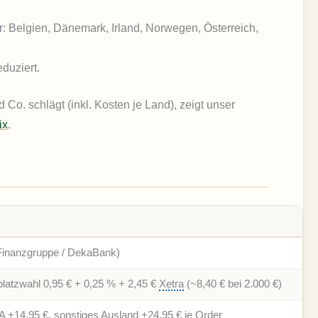
für: Belgien, Dänemark, Irland, Norwegen, Österreich,
duziert.
o. schlägt (inkl. Kosten je Land), zeigt unser
ix
.
Finanzgruppe / DekaBank)
platzwahl 0,95 € + 0,25 % + 2,45 €
Xetra
(~8,40 € bei 2.000 €)
A +14,95 €, sonstiges Ausland +24,95 € je Order