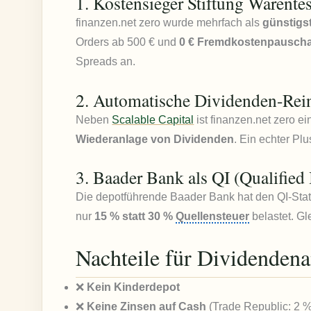
1. Kostensieger Stiftung Warentes
finanzen.net zero wurde mehrfach als
günstigs
Orders ab 500 € und
0 € Fremdkostenpauscha
Spreads an.
2. Automatische Dividenden-Rein
Neben
Scalable Capital
ist finanzen.net zero e
Wiederanlage von Dividenden
. Ein echter Pl
3. Baader Bank als QI (Qualified
Die depotführende Baader Bank hat den QI-Sta
nur
15 % statt 30 %
Quellensteuer
belastet. Gl
Nachteile für Dividendena
❌
Kein Kinderdepot
❌
Keine Zinsen auf Cash
(Trade Republic: 2 %