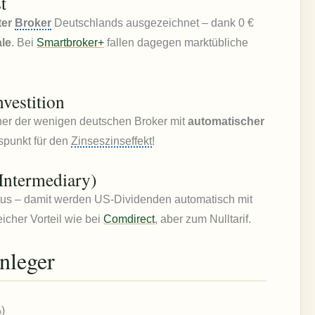
t
ter
Broker
Deutschlands ausgezeichnet – dank 0 €
le
. Bei
Smartbroker+
fallen dagegen marktübliche
vestition
iner der wenigen deutschen Broker mit
automatischer
uspunkt für den
Zinseszinseffekt
!
 Intermediary)
tus – damit werden US-Dividenden automatisch mit
eicher Vorteil wie bei
Comdirect
, aber zum Nulltarif.
nleger
)