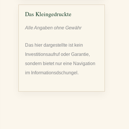
c
h
Das Kleingedruckte
e
Alle Angaben ohne Gewähr
n
n
Das hier dargestellte ist kein
a
Investitionsaufruf oder Garantie,
c
sondern bietet nur eine Navigation
h
im Informationsdschungel.
: