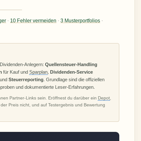
ger
·
10 Fehler vermeiden
·
3 Musterportfolios
·
 Dividenden-Anlegern:
Quellensteuer-Handling
n
für Kauf und
Sparplan
,
Dividenden-Service
) und
Steuerreporting
. Grundlage sind die offiziellen
chproben und dokumentierte Leser-Erfahrungen.
nnen Partner-Links sein. Eröffnest du darüber ein
Depot
,
h der Preis nicht, und auf Testergebnis und Bewertung