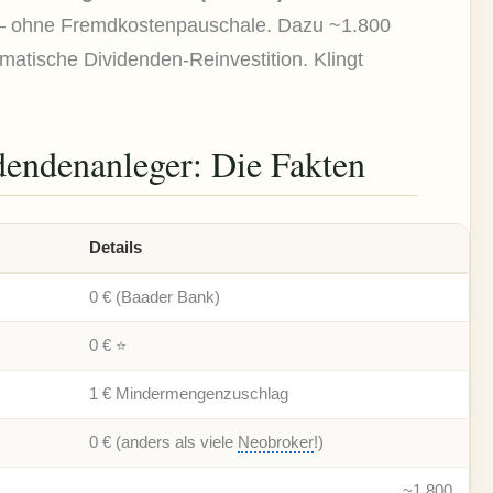
 – ohne Fremdkostenpauschale. Dazu ~1.800
matische Dividenden-Reinvestition. Klingt
idendenanleger: Die Fakten
Details
0 € (Baader Bank)
0 € ⭐
1 € Mindermengenzuschlag
0 € (anders als viele
Neobroker
!)
~1.800