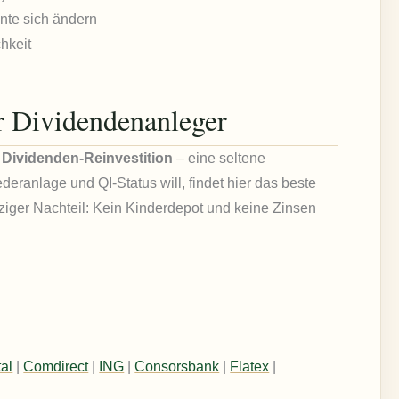
nte sich ändern
chkeit
ür Dividendenanleger
 Dividenden-Reinvestition
– eine seltene
eranlage und QI-Status will, findet hier das beste
ziger Nachteil: Kein Kinderdepot und keine Zinsen
al
|
Comdirect
|
ING
|
Consorsbank
|
Flatex
|