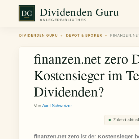
Zum
Dividenden Guru
Inhalt
springen
DIVIDENDEN GURU
DEPOT & BROKER
◆
◆
finanzen.net zero 
Kostensieger im Tes
Dividenden?
Von
Axel Schweizer
Zuletzt aktua
finanzen.net zero
ist der
Kostensieger be