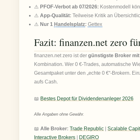
⚠️
PFOF-Verbot ab 07/2026:
Kostenmodell kön
⚠️
App-Qualität:
Teilweise Kritik an Übersichtli
⚠️
Nur 1
Handelsplatz
:
Gettex
Fazit: finanzen.net zero f
finanzen.net zero ist der
günstigste Broker mit
Kombination. Wer 0 €-Trades, automatische Wied
Gesamtpaket unter den „echte 0 €“-Brokern. Ein
aufs Cash.
📖
Bestes Depot für Dividendenanleger 2026
Alle Angaben ohne Gewähr.
📖
Alle Broker:
Trade Republic
|
Scalable Capit
Interactive Brokers
|
DEGIRO