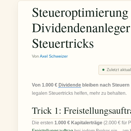
Steueroptimierung
Dividendenanleger
Steuertricks
Von
Axel Schweizer
Zuletzt aktua
Von 1.000 €
Dividende
bleiben nach Steuern n
legalen Steuertricks helfen, mehr zu behalten.
Trick 1: Freistellungsauft
Die ersten
1.000 € Kapitalerträge
(2.000 € für P
Freistellungsauftrag
bei jedem
Broker
ein – am 