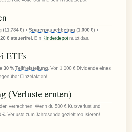
en
 (11.784 €) +
Sparerpauschbetrag
(1.000 €) +
0 € steuerfrei
. Ein
Kinderdepot
nutzt das.
bei ETFs
ne
30 %
Teilfreistellung
. Von 1.000 € Dividende eines
gegenüber Einzelaktien!
g (Verluste ernten)
enden verrechnen. Wenn du 500 € Kursverlust und
0 €. Verluste zum Jahresende gezielt realisieren!