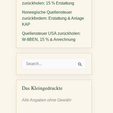
zurückholen: 15 % Erstattung
Norwegische Quellensteuer
zurückfordern: Erstattung & Anlage
KAP
Quellensteuer USA zurückholen:
W-8BEN, 15 % & Anrechnung
S
u
c
h
Das Kleingedruckte
e
Alle Angaben ohne Gewähr
n
n