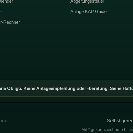
alender
Abgeltungssteuer
er
Anlage KAP Guide
er-Rechner
ne Obligo. Keine Anlageempfehlung oder -beratung. Siehe Haft
uru
Selbst gerec
Mit * gekennzeichnete Links