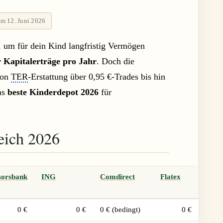
 am 12. Juni 2026
, um für dein Kind langfristig Vermögen
er Kapitalerträge pro Jahr
. Doch die
von
TER
-Erstattung über 0,95 €-Trades bis hin
as
beste Kinderdepot 2026
für
eich 2026
sorsbank
ING
Comdirect
Flatex
0 €
0 €
0 € (bedingt)
0 €