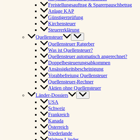
Freistellungsauftrag & Sparerpauschbetrag
Anlage KAP
Günstigerprüfung
Kirchensteuer
Steuererklärung
Quellensteuer
Quellensteuer Ratgeber
Was ist Quellensteuer?
Quellensteuer automatisch angerechnet?
Doppelbesteuerungsabkommen
Ansässigkeitsbescheinigung
Vorabbefreiung Quellensteuer
Quellensteuer-Rechner
Aktien ohne Quellensteuer
Länder-Dossiers
USA
Schweiz
Frankreich
Kanada
Österreich
Niederlande
Weitere Länder