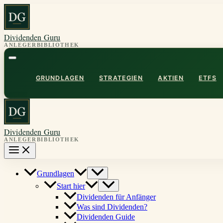
Zum
Inhalt
springen
Dividenden Guru
GRUNDLAGEN
STRATEGIEN
AKTIEN
ETFS
Dividenden Guru
Grundlagen
Start hier
Dividenden für Anfänger
Was sind Dividenden?
Dividenden Guide