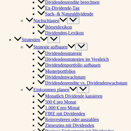
Dividendenrendite berechnen
Ex-Dividende-Tag
Sach- & Naturaldividende
Nachschlagen
Börsenlexikon
Dividenden-Lexikon
Strategien
Strategie aufbauen
Dividendenstrategie
Dividendenstrategien im Vergleich
Dividendenportfolio aufbauen
Musterportfolios
Dividendenwachstum
Dividendenrendite vs. Dividendenwachstum
Einkommen planen
Monatlich Dividende kassieren
500 € pro Monat
1.000 € pro Monat
FIRE mit Dividenden
Reinvestieren oder auszahlen
Zinseszins mit Dividenden