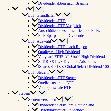
Dividendenaktien nach Branche
ETFs
ETF-Grundlagen
Dividenden-ETFs
Dividenden-ETF Vergleich
Ausschüttende vs. thesaurierende ETFs
ETF-Sparplan mit Dividenden
ETF-Auswahl
Dividenden-ETFs nach Region
Quality vs. High Dividend
Vanguard FTSE All-World High Dividend
SPDR S&P US Dividend Aristocrats
iShares STOXX Global Select Dividend 100
ETF-Steuern
Dividenden-ETF Steuer
Quellensteuer bei ETFs
Vorabpauschale ETF
Steuern
Steuern verstehen
Dividenden versteuern Deutschland
Abgeltungssteuer Dividenden