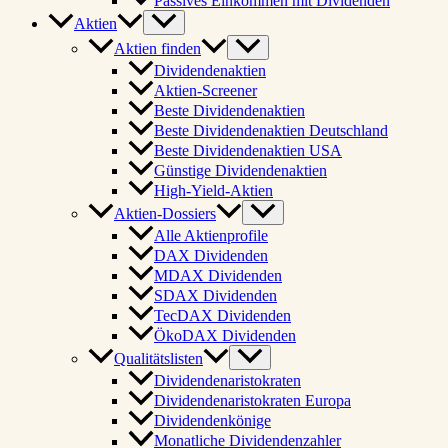
Passives Einkommen mit Dividenden
Aktien
Aktien finden
Dividendenaktien
Aktien-Screener
Beste Dividendenaktien
Beste Dividendenaktien Deutschland
Beste Dividendenaktien USA
Günstige Dividendenaktien
High-Yield-Aktien
Aktien-Dossiers
Alle Aktienprofile
DAX Dividenden
MDAX Dividenden
SDAX Dividenden
TecDAX Dividenden
ÖkoDAX Dividenden
Qualitätslisten
Dividendenaristokraten
Dividendenaristokraten Europa
Dividendenkönige
Monatliche Dividendenzahler