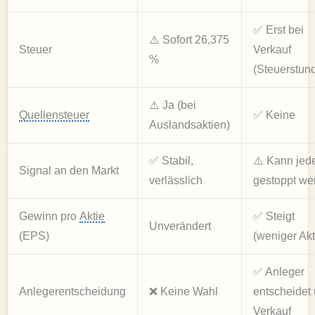
✅ Erst bei
⚠️ Sofort 26,375
Steuer
Verkauf
%
(Steuerstun
⚠️ Ja (bei
Quellensteuer
✅ Keine
Auslandsaktien)
✅ Stabil,
⚠️ Kann jede
Signal an den Markt
verlässlich
gestoppt we
Gewinn pro
Aktie
✅ Steigt
Unverändert
(EPS)
(weniger Akt
✅ Anleger
Anlegerentscheidung
❌ Keine Wahl
entscheidet
Verkauf