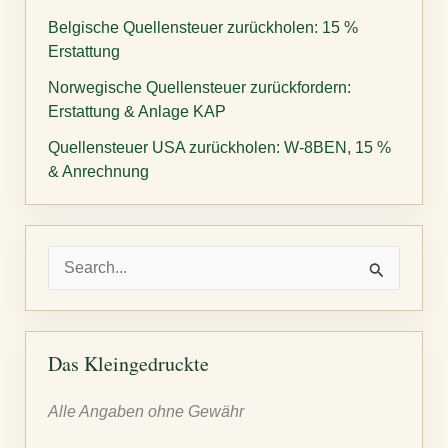
Belgische Quellensteuer zurückholen: 15 %
Erstattung
Norwegische Quellensteuer zurückfordern:
Erstattung & Anlage KAP
Quellensteuer USA zurückholen: W-8BEN, 15 %
& Anrechnung
S
u
c
h
Das Kleingedruckte
e
Alle Angaben ohne Gewähr
n