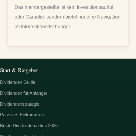
n
Das hier dargestellte ist kein Investitionsaufruf
a
oder Garantie, sondern bietet nur eine Navigation
c
im Informationsdschungel.
h
:
Start & Ratgeber
Dividenden Guide
Dividenden für Anfänger
Dividendenstrategie
Passives Einkommen
Beste Dividendenaktien 2026