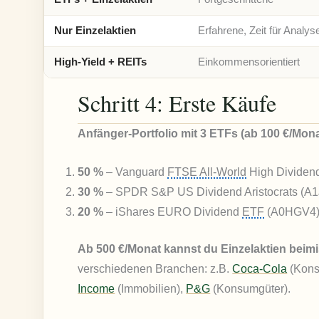
Nur Einzelaktien
Erfahrene, Zeit für Analys
High-Yield + REITs
Einkommensorientiert
Schritt 4: Erste Käufe
Anfänger-Portfolio mit 3 ETFs (ab 100 €/Mona
50 %
– Vanguard
FTSE All-World
High Dividend
30 %
– SPDR S&P US Dividend Aristocrats (A1
20 %
– iShares EURO Dividend
ETF
(A0HGV4) 
Ab 500 €/Monat kannst du Einzelaktien beim
verschiedenen Branchen: z.B.
Coca-Cola
(Kon
Income
(Immobilien),
P&G
(Konsumgüter).