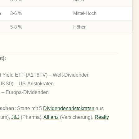
e
3-6 %
Mittel-Hoch
5-8 %
Höher
t):
 Yield ETF (A1T8FV) – Welt-Dividenden
JKS0) – US-Aristokraten
– Europa-Dividenden
ischen:
Starte mit 5
Dividendenaristokraten
aus
sum),
J&J
(Pharma),
Allianz
(Versicherung),
Realty