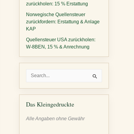
zurückholen: 15 % Erstattung
Norwegische Quellensteuer
zurückfordern: Erstattung & Anlage
KAP
Quellensteuer USA zurückholen:
W-8BEN, 15 % & Anrechnung
S
u
c
h
Das Kleingedruckte
e
Alle Angaben ohne Gewähr
n
n