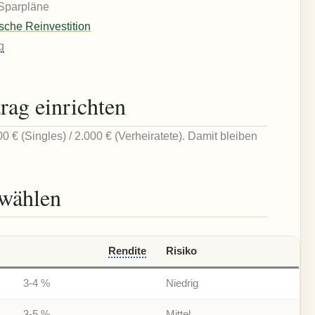
 Sparpläne
sche Reinvestition
g
rag einrichten
00 € (Singles) / 2.000 € (Verheiratete). Damit bleiben
 wählen
Rendite
Risiko
3-4 %
Niedrig
3-5 %
Mittel