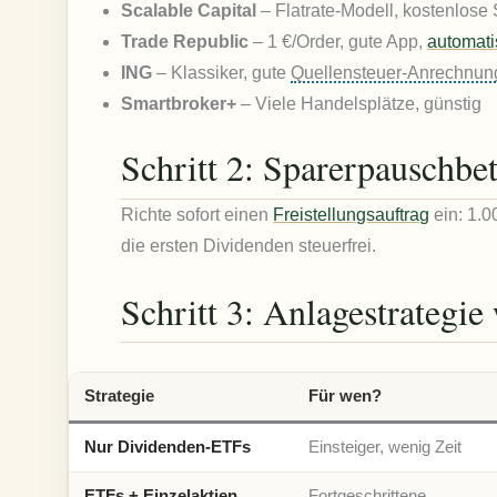
Scalable Capital
– Flatrate-Modell, kostenlose
Trade Republic
– 1 €/Order, gute App,
automati
ING
– Klassiker, gute
Quellensteuer-Anrechnun
Smartbroker+
– Viele Handelsplätze, günstig
Schritt 2: Sparerpauschbet
Richte sofort einen
Freistellungsauftrag
ein: 1.0
die ersten Dividenden steuerfrei.
Schritt 3: Anlagestrategie
Strategie
Für wen?
Nur Dividenden-ETFs
Einsteiger, wenig Zeit
ETFs + Einzelaktien
Fortgeschrittene