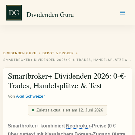
Zum
Dividenden Guru
Inhalt
springen
DIVIDENDEN GURU
DEPOT & BROKER
◆
◆
SMARTBROKER+ DIVIDENDEN 2026: 0-€-TRADES, HANDELSPLÄTZE & TEST
Smartbroker+ Dividenden 2026: 0-€-
Trades, Handelsplätze & Test
Von
Axel Schweizer
Zuletzt aktualisiert am 12. Juni 2026
Smartbroker+ kombiniert
Neobroker
-Preise (0 €
über gettex) mit klassischem Börsen-Zugang (Xetra,