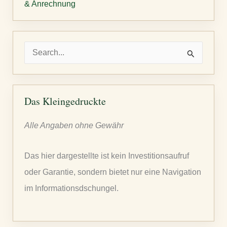
& Anrechnung
S
u
c
h
Das Kleingedruckte
e
Alle Angaben ohne Gewähr
n
n
Das hier dargestellte ist kein Investitionsaufruf
a
oder Garantie, sondern bietet nur eine Navigation
c
im Informationsdschungel.
h
: