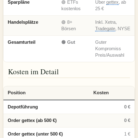
Sparpläne
🟢 ETFs
Über
gettex
, ab
kostenlos
25 €
Handelsplätze
🟢 8+
Inkl. Xetra,
Börsen
Tradegate
, NYSE
Gesamturteil
🟢 Gut
Guter
Kompromiss
Preis/Auswahl
Kosten im Detail
Position
Kosten
Depotführung
0 €
Order gettex (ab 500 €)
0 €
Order gettex (unter 500 €)
1 €