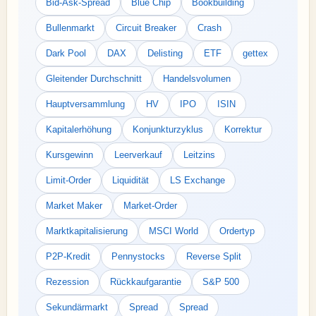
Bid-Ask-Spread
Blue Chip
Bookbuilding
Bullenmarkt
Circuit Breaker
Crash
Dark Pool
DAX
Delisting
ETF
gettex
Gleitender Durchschnitt
Handelsvolumen
Hauptversammlung
HV
IPO
ISIN
Kapitalerhöhung
Konjunkturzyklus
Korrektur
Kursgewinn
Leerverkauf
Leitzins
Limit-Order
Liquidität
LS Exchange
Market Maker
Market-Order
Marktkapitalisierung
MSCI World
Ordertyp
P2P-Kredit
Pennystocks
Reverse Split
Rezession
Rückkaufgarantie
S&P 500
Sekundärmarkt
Spread
Spread