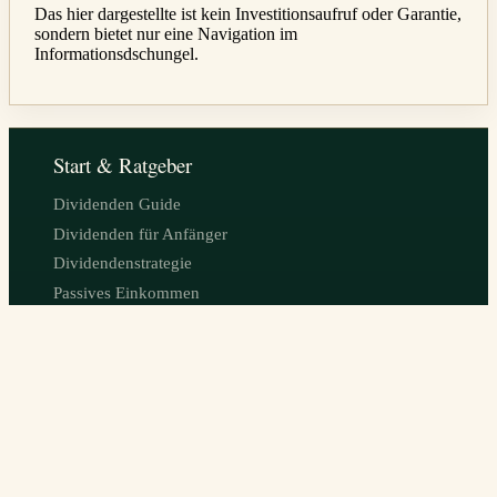
Das hier dargestellte ist kein Investitionsaufruf oder Garantie,
sondern bietet nur eine Navigation im
Informationsdschungel.
Start & Ratgeber
Dividenden Guide
Dividenden für Anfänger
Dividendenstrategie
Passives Einkommen
Beste Dividendenaktien 2026
Dividenden-Aristokraten
Dividendenkönige
Dividenden-ETFs
Börsenlexikon
Tools