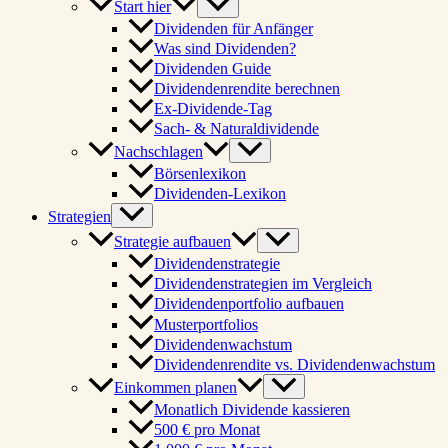
Start hier
Dividenden für Anfänger
Was sind Dividenden?
Dividenden Guide
Dividendenrendite berechnen
Ex-Dividende-Tag
Sach- & Naturaldividende
Nachschlagen
Börsenlexikon
Dividenden-Lexikon
Strategien
Strategie aufbauen
Dividendenstrategie
Dividendenstrategien im Vergleich
Dividendenportfolio aufbauen
Musterportfolios
Dividendenwachstum
Dividendenrendite vs. Dividendenwachstum
Einkommen planen
Monatlich Dividende kassieren
500 € pro Monat