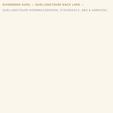
DIVIDENDEN GURU
QUELLENSTEUER NACH LAND
◆
◆
QUELLENSTEUER NORDMAZEDONIEN: STEUERSATZ, DBA & ANRECHNUNG FÜR DEUTSCHE ANLEGER