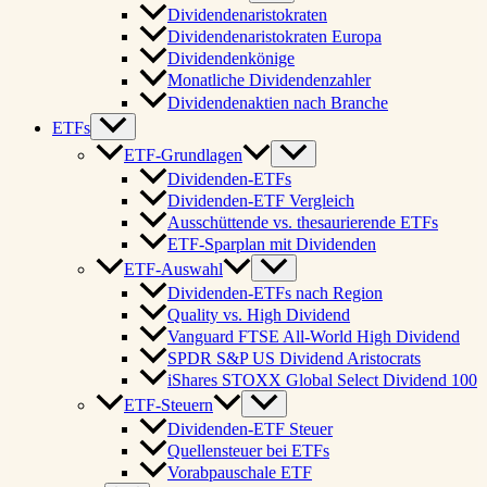
Dividendenaristokraten
Dividendenaristokraten Europa
Dividendenkönige
Monatliche Dividendenzahler
Dividendenaktien nach Branche
ETFs
ETF-Grundlagen
Dividenden-ETFs
Dividenden-ETF Vergleich
Ausschüttende vs. thesaurierende ETFs
ETF-Sparplan mit Dividenden
ETF-Auswahl
Dividenden-ETFs nach Region
Quality vs. High Dividend
Vanguard FTSE All-World High Dividend
SPDR S&P US Dividend Aristocrats
iShares STOXX Global Select Dividend 100
ETF-Steuern
Dividenden-ETF Steuer
Quellensteuer bei ETFs
Vorabpauschale ETF