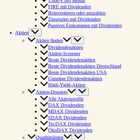
1.000 € pro Monat
FIRE mit Dividenden
Reinvestieren oder auszahlen
Zinseszins mit Dividenden
Passives Einkommen mit Dividenden
Aktien
Aktien finden
Dividendenaktien
Aktien-Screener
Beste Dividendenaktien
Beste Dividendenaktien Deutschland
Beste Dividendenaktien USA
Günstige Dividendenaktien
High-Yield-Aktien
Aktien-Dossiers
Alle Aktienprofile
DAX Dividenden
MDAX Dividenden
SDAX Dividenden
TecDAX Dividenden
ÖkoDAX Dividenden
Qualitätslisten