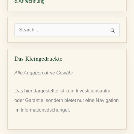
& Anrechnung
S
u
c
h
Das Kleingedruckte
e
Alle Angaben ohne Gewähr
n
n
Das hier dargestellte ist kein Investitionsaufruf
a
oder Garantie, sondern bietet nur eine Navigation
c
im Informationsdschungel.
h
: