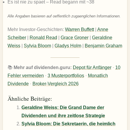
Es ist nie zu spaet – Read begann mit ~38
Alle Angaben basieren auf oeffentlich zugaenglichen Informationen.
Mehr Investor-Geschichten:
Warren Buffett
|
Anne
Scheiber
|
Ronald Read
|
Grace Groner
|
Geraldine
Weiss
|
Sylvia Bloom
|
Gladys Holm
|
Benjamin Graham
📚
Mehr auf dividenden.guru:
Depot für Anfänger
·
10
Fehler vermeiden
·
3 Musterportfolios
·
Monatlich
Dividende
·
Broker-Vergleich 2026
Ähnliche Beiträge:
Geraldine Weiss: Die Grand Dame der
Dividenden und ihre zeitlose Strategie
Sylvia Bloom: Die Sekretaerin, die heimlich