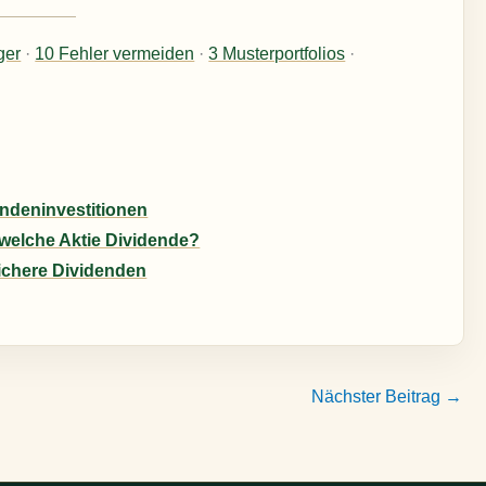
ger
·
10 Fehler vermeiden
·
3 Musterportfolios
·
endeninvestitionen
welche Aktie Dividende?
sichere Dividenden
Nächster Beitrag
→