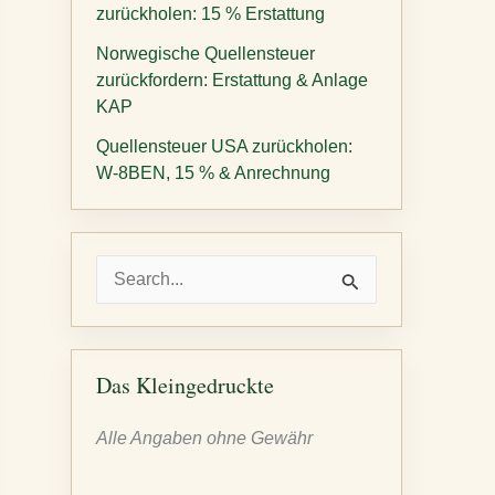
zurückholen: 15 % Erstattung
Norwegische Quellensteuer
zurückfordern: Erstattung & Anlage
KAP
Quellensteuer USA zurückholen:
W-8BEN, 15 % & Anrechnung
S
u
c
h
Das Kleingedruckte
e
Alle Angaben ohne Gewähr
n
n