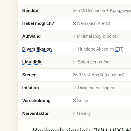
Rendite
3–5 % Dividende +
Kursgewin
Hebel möglich?
❌ Nein (kein Kredit)
Aufwand
⭐ Minimal (buy & hold)
Diversifikation
✅ Hunderte Aktien im
ETF
Liquidität
✅ Sofort verkaufbar
Steuer
26,375 % AbgSt (pauschal)
Inflation
✅ Dividenden steigen
Verschuldung
❌ Keine
Nervenfaktor
⭐ Gering
Rechenbeispiel: 200.000 € 