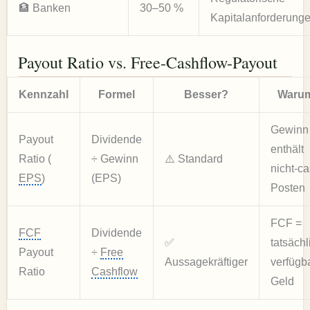
🏦 Banken
30–50 %
Kapitalanforderung
Payout Ratio vs. Free-Cashflow-Payout
Kennzahl
Formel
Besser?
Waru
Gewinn
Payout
Dividende
enthält
Ratio (
÷ Gewinn
⚠️ Standard
nicht-c
EPS
)
(EPS)
Posten
FCF =
FCF
Dividende
✅
tatsächl
Payout
÷
Free
Aussagekräftiger
verfügb
Ratio
Cashflow
Geld