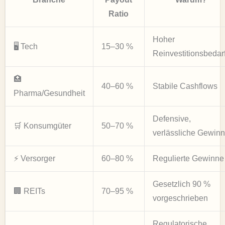
Ratio
Hoher
🖥️ Tech
15–30 %
Reinvestitionsbedar
🏥
40–60 %
Stabile Cashflows
Pharma/Gesundheit
Defensive,
🛒 Konsumgüter
50–70 %
verlässliche Gewin
⚡ Versorger
60–80 %
Regulierte Gewinne
Gesetzlich 90 %
🏢 REITs
70–95 %
vorgeschrieben
Regulatorische