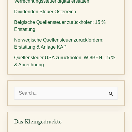
Verrechnungssteuer digital erstatten
Dividenden Steuer Österreich
Belgische Quellensteuer zurückholen: 15 %
Erstattung
Norwegische Quellensteuer zurückfordern:
Erstattung & Anlage KAP
Quellensteuer USA zurückholen: W-8BEN, 15 %
& Anrechnung
S
u
c
h
Das Kleingedruckte
e