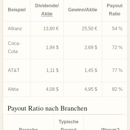
Dividende/
Payout
Beispiel
Gewinn/Aktie
Aktie
Ratio
Allianz
13,80 €
25,50 €
54 %
Coca-
1,94 $
2,69 $
72 %
Cola
AT&T
1,11 $
1,45 $
77 %
Altria
4,08 $
4,95 $
82 %
Payout Ratio nach Branchen
Typische
Branche
Payout
Warum?