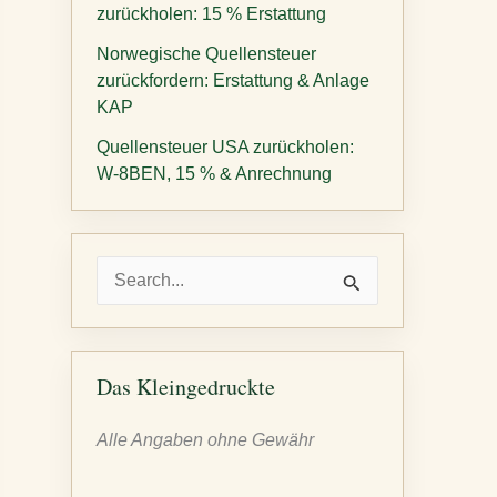
zurückholen: 15 % Erstattung
Norwegische Quellensteuer
zurückfordern: Erstattung & Anlage
KAP
Quellensteuer USA zurückholen:
W-8BEN, 15 % & Anrechnung
S
u
c
h
Das Kleingedruckte
e
Alle Angaben ohne Gewähr
n
n