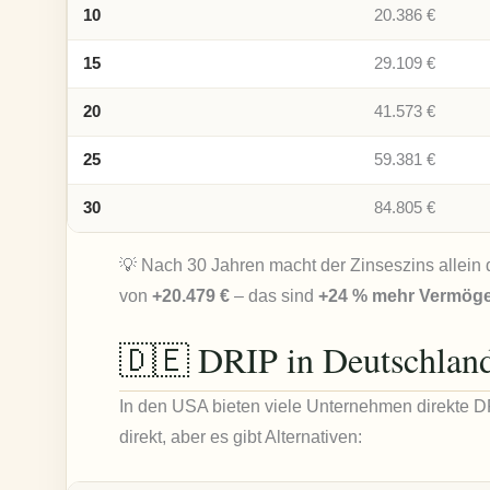
10
20.386 €
15
29.109 €
20
41.573 €
25
59.381 €
30
84.805 €
💡 Nach 30 Jahren macht der Zinseszins allein
von
+20.479 €
– das sind
+24 % mehr Vermög
🇩🇪 DRIP in Deutschland
In den USA bieten viele Unternehmen direkte D
direkt, aber es gibt Alternativen: