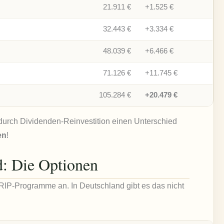
21.911 €
+1.525 €
32.443 €
+3.334 €
48.039 €
+6.466 €
71.126 €
+11.745 €
105.284 €
+20.479 €
 durch Dividenden-Reinvestition einen Unterschied
en
!
: Die Optionen
RIP-Programme an. In Deutschland gibt es das nicht