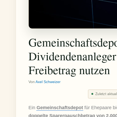
Gemeinschaftsdepo
Dividendenanleger
Freibetrag nutzen
Von
Axel Schweizer
Zuletzt aktua
Ein
Gemeinschaftsdepot
für Ehepaare bi
doppelte
Sparerpauschbetrag
von 2.000