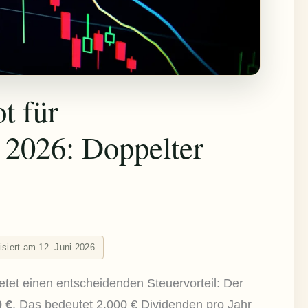
t für
 2026: Doppelter
lisiert am 12. Juni 2026
etet einen entscheidenden Steuervorteil: Der
 €
. Das bedeutet 2.000 € Dividenden pro Jahr