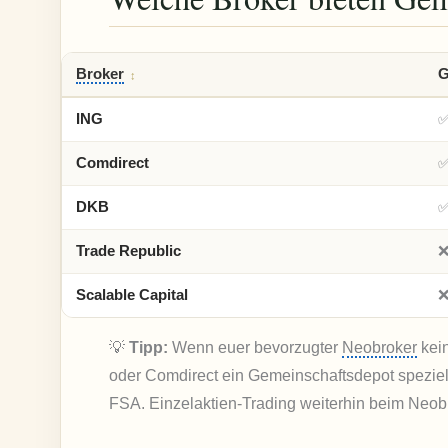
Broker
G
↕
ING
✅
Comdirect
✅
DKB
✅
Trade Republic
❌
Scalable Capital
❌
💡
Tipp:
Wenn euer bevorzugter
Neobroker
kein
oder Comdirect ein Gemeinschaftsdepot speziell
FSA. Einzelaktien-Trading weiterhin beim Neob