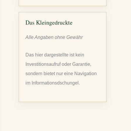
u
c
h
Das Kleingedruckte
e
Alle Angaben ohne Gewähr
n
n
Das hier dargestellte ist kein
a
Investitionsaufruf oder Garantie,
c
sondern bietet nur eine Navigation
h
im Informationsdschungel.
: