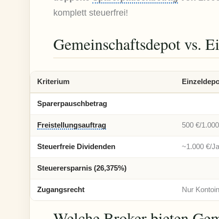
komplett steuerfrei!
Gemeinschaftsdepot vs. E
Kriterium
Einzeldepo
Sparerpauschbetrag
Freistellungsauftrag
500 €/1.000
Steuerfreie Dividenden
~1.000 €/J
Steuerersparnis (26,375%)
Zugangsrecht
Nur Kontoi
Welche Broker bieten Gem