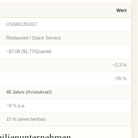
Wert
US5801351017
Restaurant / Quick Service
~$7,08 ($1,77/Quartal)
~2,3 %
~55 %
48 Jahre (Aristokrat!)
~8 % p.a.
15 % (anrechenbar)
bilienunternehmen