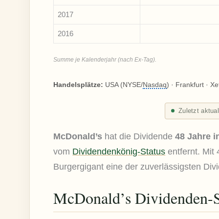
2017
2016
Summe je Kalenderjahr (nach Ex-Tag).
Handelsplätze:
USA (NYSE/
Nasdaq
) · Frankfurt · Xe
Zuletzt aktua
McDonald’s
hat die Dividende
48 Jahre i
vom
Dividendenkönig-Status
entfernt. Mit
Burgergigant eine der zuverlässigsten Di
McDonald’s Dividenden-S