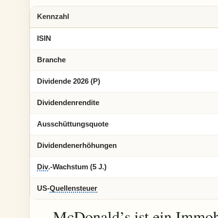
Kennzahl
ISIN
Branche
Dividende 2026 (P)
Dividendenrendite
Ausschüttungsquote
Dividendenerhöhungen
Div
.-Wachstum (5 J.)
US-
Quellensteuer
McDonald’s ist ein Immo