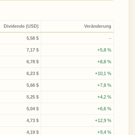
Dividende (USD)
Veränderung
5,58 $
–
7,17 $
+5,8 %
6,78 $
+8,8 %
6,23 $
+10,1 %
5,66 $
+7,8 %
5,25 $
+4,2 %
5,04 $
+6,6 %
4,73 $
+12,9 %
4,19 $
+9,4 %