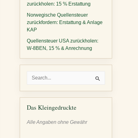
zurückholen: 15 % Erstattung
Norwegische Quellensteuer
zurückfordern: Erstattung & Anlage
KAP
Quellensteuer USA zurückholen:
W-8BEN, 15 % & Anrechnung
S
u
c
h
Das Kleingedruckte
e
Alle Angaben ohne Gewähr
n
n