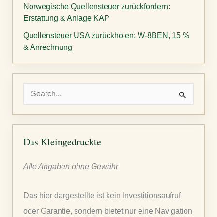
Norwegische Quellensteuer zurückfordern:
Erstattung & Anlage KAP
Quellensteuer USA zurückholen: W-8BEN, 15 %
& Anrechnung
S
u
c
h
Das Kleingedruckte
e
Alle Angaben ohne Gewähr
n
n
Das hier dargestellte ist kein Investitionsaufruf
a
oder Garantie, sondern bietet nur eine Navigation
c