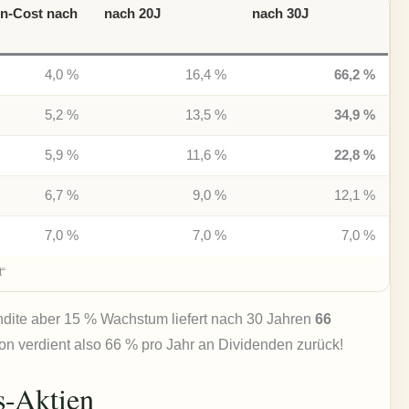
on-Cost nach
nach 20J
nach 30J
4,0 %
16,4 %
66,2 %
5,2 %
13,5 %
34,9 %
5,9 %
11,6 %
22,8 %
6,7 %
9,0 %
12,1 %
7,0 %
7,0 %
7,0 %
t“
ndite aber 15 % Wachstum liefert nach 30 Jahren
66
ion verdient also 66 % pro Jahr an Dividenden zurück!
s-Aktien