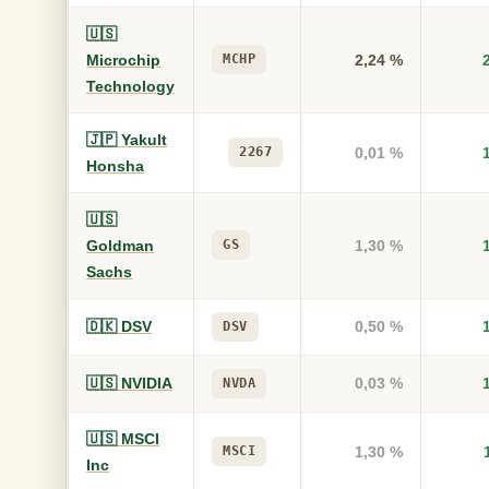
🇺🇸
Microchip
MCHP
2,24 %
Technology
🇯🇵 Yakult
2267
0,01 %
Honsha
🇺🇸
Goldman
GS
1,30 %
Sachs
🇩🇰 DSV
0,50 %
DSV
🇺🇸 NVIDIA
0,03 %
NVDA
🇺🇸 MSCI
MSCI
1,30 %
Inc