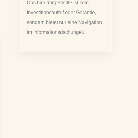
Das hier dargestellte ist kein
a
Investitionsaufruf oder Garantie,
c
sondern bietet nur eine Navigation
h
im Informationsdschungel.
:
NETTO (DE)
KURS
⇅
2,04 %
47,09 €
–
4.667,00 JPY
1,17 %
181,48 CAD
3,69 %
166,00 CNY