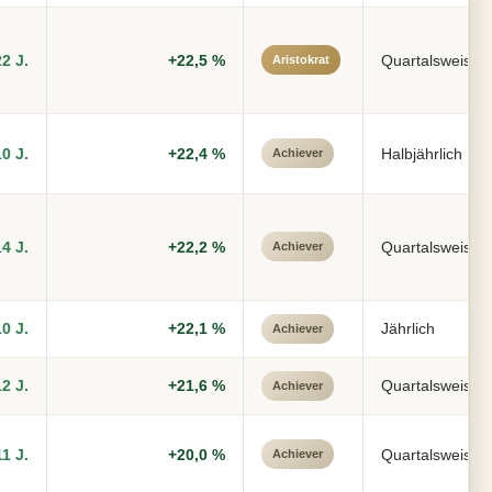
22 J.
+22,5 %
Quartalsweise
Aristokrat
10 J.
+22,4 %
Halbjährlich
Achiever
14 J.
+22,2 %
Quartalsweise
Achiever
10 J.
+22,1 %
Jährlich
Achiever
12 J.
+21,6 %
Quartalsweise
Achiever
11 J.
+20,0 %
Quartalsweise
Achiever