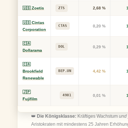
🇺🇸 Zoetis
2,68 %
ZTS
🇺🇸 Cintas
CTAS
0,20 %
Corporation
🇨🇦
DOL
0,29 %
Dollarama
🇨🇦
Brookfield
BEP.UN
4,42 %
Renewable
🇯🇵
4901
0,01 %
Fujifilm
👑
Die Königsklasse:
Kräftiges Wachstum
und
Aristokraten mit mindestens 25 Jahren Erhöhungs