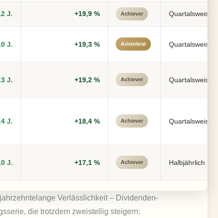
12 J.
+19,9 %
Quartalsweise
Achiever
10 J.
+19,3 %
Quartalsweise
Aristokrat
13 J.
+19,2 %
Quartalsweise
Achiever
14 J.
+18,4 %
Quartalsweise
Achiever
10 J.
+17,1 %
Halbjährlich
Achiever
jahrzehntelange Verlässlichkeit – Dividenden-
serie, die trotzdem zweistellig steigern: