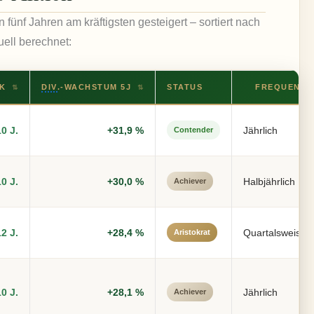
n fünf Jahren am kräftigsten gesteigert – sortiert nach
ell berechnet:
AK
DIV
.-WACHSTUM 5J
STATUS
FREQUENZ
⇅
⇅
10 J.
+31,9 %
Jährlich
Contender
10 J.
+30,0 %
Halbjährlich
Achiever
12 J.
+28,4 %
Quartalsweise
Aristokrat
10 J.
+28,1 %
Jährlich
Achiever