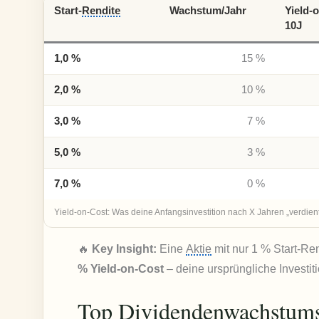
Start-
Rendite
Wachstum/Jahr
Yield-
10J
1,0 %
15 %
2,0 %
10 %
3,0 %
7 %
5,0 %
3 %
7,0 %
0 %
Yield-on-Cost: Was deine Anfangsinvestition nach X Jahren „verdien
🔥
Key Insight:
Eine
Aktie
mit nur 1 % Start-Re
% Yield-on-Cost
– deine ursprüngliche Investit
Top Dividendenwachstum