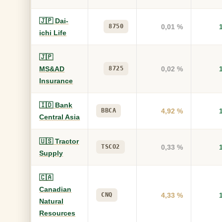
🇯🇵 Dai-
8750
0,01 %
ichi Life
🇯🇵
MS&AD
8725
0,02 %
Insurance
🇮🇩 Bank
BBCA
4,92 %
Central Asia
🇺🇸 Tractor
TSCO2
0,33 %
Supply
🇨🇦
Canadian
CNQ
4,33 %
Natural
Resources