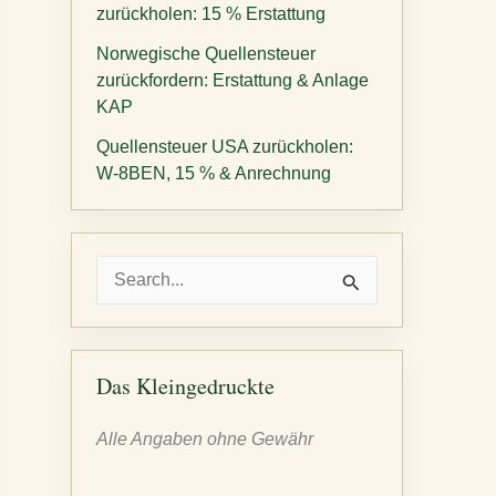
zurückholen: 15 % Erstattung
Norwegische Quellensteuer
zurückfordern: Erstattung & Anlage
KAP
Quellensteuer USA zurückholen:
W-8BEN, 15 % & Anrechnung
S
u
c
h
Das Kleingedruckte
e
Alle Angaben ohne Gewähr
n
n