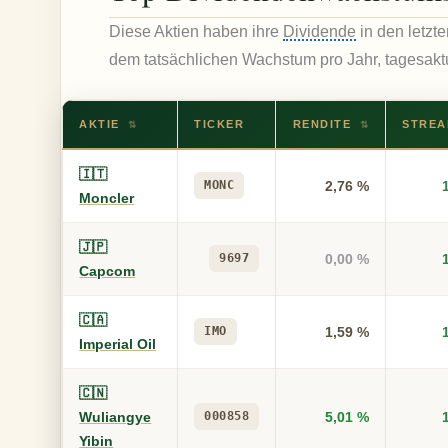
Diese Aktien haben ihre
Dividende
in den letzte
dem tatsächlichen Wachstum pro Jahr, tagesaktu
AKTIE
TICKER
RENDITE
STRE
⇅
⇅
🇮🇹
MONC
2,76 %
Moncler
🇯🇵
9697
0,00 %
Capcom
🇨🇦
IMO
1,59 %
Imperial Oil
🇨🇳
Wuliangye
000858
5,01 %
Yibin