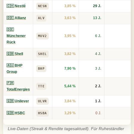
🇨🇭 Nestlé
3,85 %
29 J.
NESN
🇩🇪 Allianz
3,63 %
13 J.
ALV
🇩🇪
Münchener
3,95 %
6 J.
MUV2
Rück
🇬🇧 Shell
3,82 %
4 J.
SHEL
🇦🇺 BHP
7,90 %
3 J.
BHP
Group
🇫🇷
5,44 %
2 J.
TTE
TotalEnergies
🇬🇧 Unilever
3,84 %
1 J.
ULVR
🇬🇧 HSBC
3,29 %
0 J.
HSBA
Live-Daten (Streak & Rendite tagesaktuell). Für Ruheständler