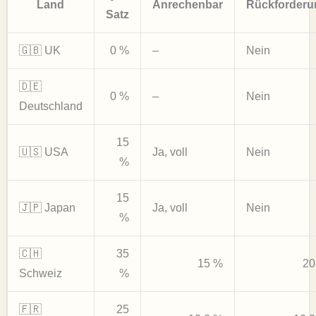
Land
Anrechenbar
Rückforderu
Satz
🇬🇧 UK
0 %
–
Nein
🇩🇪
0 %
–
Nein
Deutschland
15
🇺🇸 USA
Ja, voll
Nein
%
15
🇯🇵 Japan
Ja, voll
Nein
%
🇨🇭
35
15 %
20
Schweiz
%
🇫🇷
25