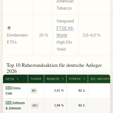
American
Tobacco
Vanguard
🌍
FTSE All-
Dividenden-
20 %
World
3,0–4,0 %
ETFs
High Div
Yield
Top 10 Ruhestandsaktien für deutsche Anleger
2026
AKTIE
⇅
TICKER
RENDITE
⇅
STREAK
⇅
DIV
.-WACHSTU
🇺🇸 Coca-
2,51 %
62 J.
KO
Cola
🇺🇸 Johnson
1,98 %
62 J.
JNJ
& Johnson