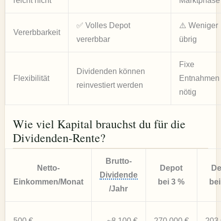
reicht nicht“
Marktphase
✅ Volles Depot
⚠️ Weniger
Vererbbarkeit
vererbbar
übrig
Fixe
Dividenden können
Flexibilität
Entnahmen
reinvestiert werden
nötig
Wie viel Kapital brauchst du für die
Dividenden-Rente?
Brutto-
Netto-
Depot
De
Dividende
Einkommen/Monat
bei 3 %
bei
/Jahr
500 €
~8.100 €
270.000 €
203.