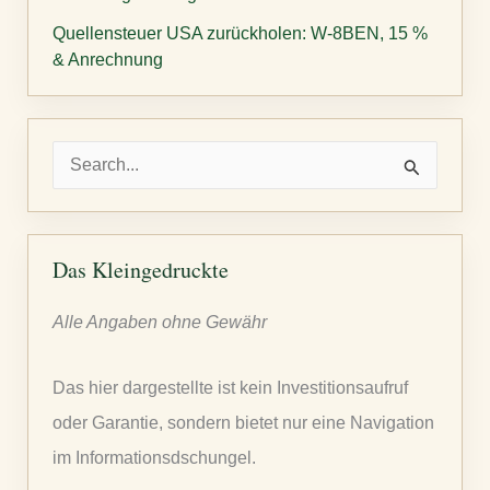
Quellensteuer USA zurückholen: W-8BEN, 15 %
& Anrechnung
S
u
c
h
Das Kleingedruckte
e
Alle Angaben ohne Gewähr
n
n
Das hier dargestellte ist kein Investitionsaufruf
a
oder Garantie, sondern bietet nur eine Navigation
c
im Informationsdschungel.
h