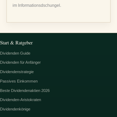
c
im Informationsdschungel.
h
:
Start & Ratgeber
Dividenden Guide
Dividenden für Anfänger
Dividendenstrategie
Passives Einkommen
Beste Dividendenaktien 2026
Dividenden-Aristokraten
Dividendenkönige