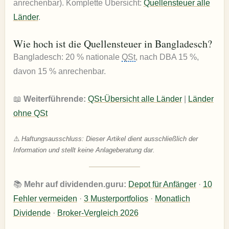
anrechenbar). Komplette Übersicht:
Quellensteuer alle
Länder
.
Wie hoch ist die Quellensteuer in Bangladesch?
Bangladesch: 20 % nationale
QSt
, nach DBA 15 %,
davon 15 % anrechenbar.
📖
Weiterführende:
QSt-Übersicht alle Länder
|
Länder
ohne QSt
⚠️
Haftungsausschluss: Dieser Artikel dient ausschließlich der
Information und stellt keine Anlageberatung dar.
📚
Mehr auf dividenden.guru:
Depot für Anfänger
·
10
Fehler vermeiden
·
3 Musterportfolios
·
Monatlich
Dividende
·
Broker-Vergleich 2026