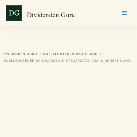
Zum
Dividenden Guru
Inhalt
springen
DIVIDENDEN GURU
QUELLENSTEUER NACH LAND
◆
◆
QUELLENSTEUER BANGLADESCH: STEUERSATZ, DBA & ANRECHNUNG FÜR DEUTSCHE ANLEGER