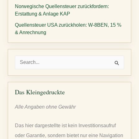
Norwegische Quellensteuer zurückfordern:
Erstattung & Anlage KAP
Quellensteuer USA zurückholen: W-8BEN, 15 %
& Anrechnung
S
u
c
h
Das Kleingedruckte
e
Alle Angaben ohne Gewähr
n
n
Das hier dargestellte ist kein Investitionsaufruf
a
oder Garantie, sondern bietet nur eine Navigation