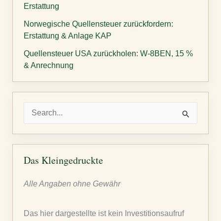
Erstattung
Norwegische Quellensteuer zurückfordern:
Erstattung & Anlage KAP
Quellensteuer USA zurückholen: W-8BEN, 15 %
& Anrechnung
S
u
c
h
Das Kleingedruckte
e
Alle Angaben ohne Gewähr
n
n
Das hier dargestellte ist kein Investitionsaufruf
a