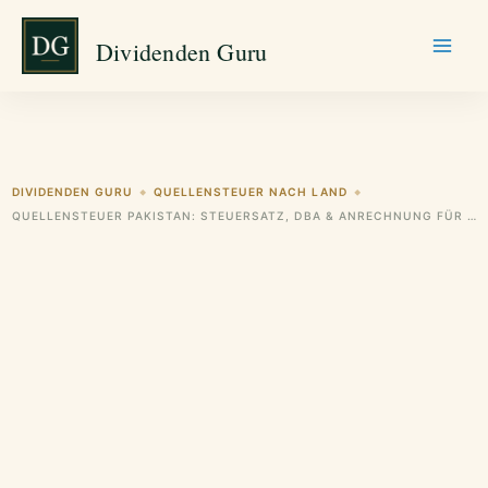
Zum
Dividenden Guru
Inhalt
springen
DIVIDENDEN GURU
QUELLENSTEUER NACH LAND
◆
◆
QUELLENSTEUER PAKISTAN: STEUERSATZ, DBA & ANRECHNUNG FÜR DEUTSCHE ANLEGER