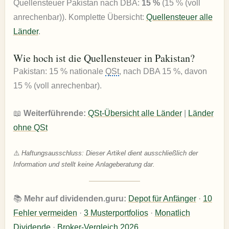
Quellensteuer Pakistan nach DBA:
15 %
(15 % (voll
anrechenbar)). Komplette Übersicht:
Quellensteuer alle
Länder
.
Wie hoch ist die Quellensteuer in Pakistan?
Pakistan: 15 % nationale
QSt
, nach DBA 15 %, davon
15 % (voll anrechenbar).
📖
Weiterführende:
QSt-Übersicht alle Länder
|
Länder
ohne QSt
⚠️
Haftungsausschluss: Dieser Artikel dient ausschließlich der
Information und stellt keine Anlageberatung dar.
📚
Mehr auf dividenden.guru:
Depot für Anfänger
·
10
Fehler vermeiden
·
3 Musterportfolios
·
Monatlich
Dividende
·
Broker-Vergleich 2026