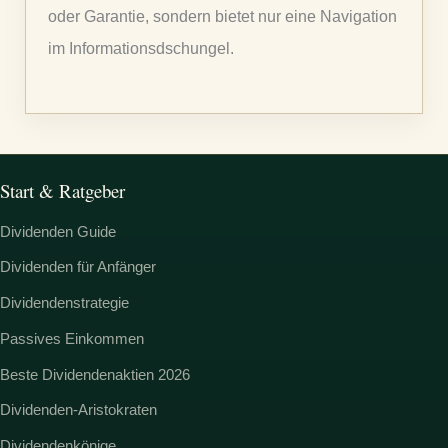
oder Garantie, sondern bietet nur eine Navigation
c
im Informationsdschungel.
h
:
Start & Ratgeber
Dividenden Guide
Dividenden für Anfänger
Dividendenstrategie
Passives Einkommen
Beste Dividendenaktien 2026
Dividenden-Aristokraten
Dividendenkönige