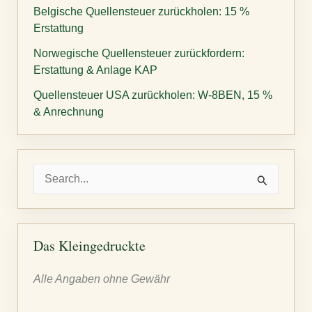
Belgische Quellensteuer zurückholen: 15 %
Erstattung
Norwegische Quellensteuer zurückfordern:
Erstattung & Anlage KAP
Quellensteuer USA zurückholen: W-8BEN, 15 %
& Anrechnung
S
u
c
h
Das Kleingedruckte
e
Alle Angaben ohne Gewähr
n
n