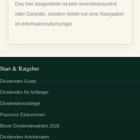
Das hier dargestellte ist kein Investitionsaufruf
a
oder Garantie, sondern bietet nur eine Navigation
c
im Informationsdschungel.
h
:
Start & Ratgeber
Dividenden Guide
Dividenden für Anfänger
Dividendenstrategie
Passives Einkommen
Beste Dividendenaktien 2026
Dividenden-Aristokraten