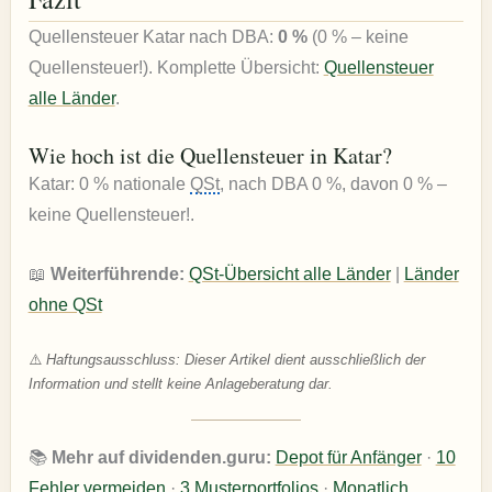
Quellensteuer Katar nach DBA:
0 %
(0 % – keine
Quellensteuer!). Komplette Übersicht:
Quellensteuer
alle Länder
.
Wie hoch ist die Quellensteuer in Katar?
Katar: 0 % nationale
QSt
, nach DBA 0 %, davon 0 % –
keine Quellensteuer!.
📖
Weiterführende:
QSt-Übersicht alle Länder
|
Länder
ohne QSt
⚠️
Haftungsausschluss: Dieser Artikel dient ausschließlich der
Information und stellt keine Anlageberatung dar.
📚
Mehr auf dividenden.guru:
Depot für Anfänger
·
10
Fehler vermeiden
·
3 Musterportfolios
·
Monatlich