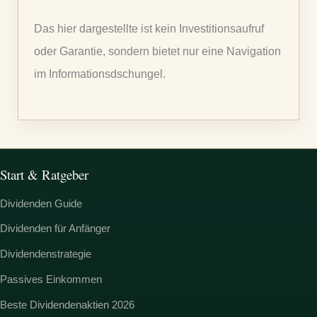
n
Das hier dargestellte ist kein Investitionsaufruf
a
oder Garantie, sondern bietet nur eine Navigation
c
im Informationsdschungel.
h
:
Start & Ratgeber
Dividenden Guide
Dividenden für Anfänger
Dividendenstrategie
Passives Einkommen
Beste Dividendenaktien 2026