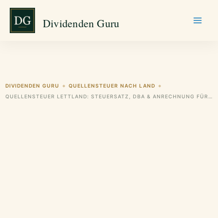
Zum
Dividenden Guru
Inhalt
springen
DIVIDENDEN GURU
QUELLENSTEUER NACH LAND
◆
◆
QUELLENSTEUER LETTLAND: STEUERSATZ, DBA & ANRECHNUNG FÜR DEUTSCHE ANLEGER