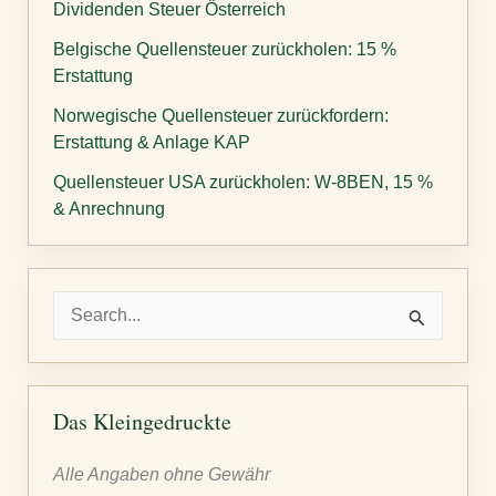
Dividenden Steuer Österreich
Belgische Quellensteuer zurückholen: 15 %
Erstattung
Norwegische Quellensteuer zurückfordern:
Erstattung & Anlage KAP
Quellensteuer USA zurückholen: W-8BEN, 15 %
& Anrechnung
S
u
c
h
Das Kleingedruckte
e
Alle Angaben ohne Gewähr
n