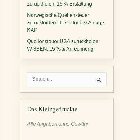
zurückholen: 15 % Erstattung
Norwegische Quellensteuer
zurückfordern: Erstattung & Anlage
KAP
Quellensteuer USA zurückholen:
W-8BEN, 15 % & Anrechnung
S
u
c
h
Das Kleingedruckte
e
Alle Angaben ohne Gewähr
n
n