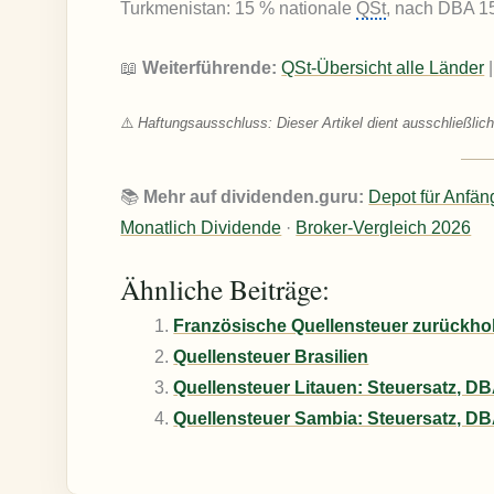
Turkmenistan: 15 % nationale
QSt
, nach DBA 15
📖
Weiterführende:
QSt-Übersicht alle Länder
⚠️
Haftungsausschluss: Dieser Artikel dient ausschließlich
📚
Mehr auf dividenden.guru:
Depot für Anfän
Monatlich Dividende
·
Broker-Vergleich 2026
Ähnliche Beiträge:
Französische Quellensteuer zurückhol
Quellensteuer Brasilien
Quellensteuer Litauen: Steuersatz, D
Quellensteuer Sambia: Steuersatz, D