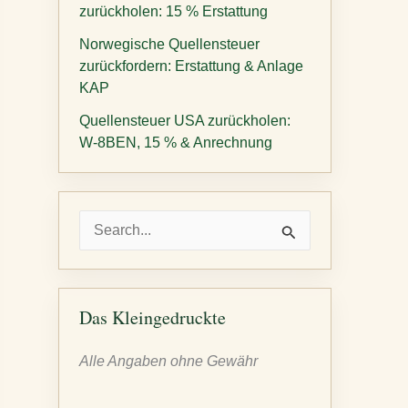
zurückholen: 15 % Erstattung
Norwegische Quellensteuer
zurückfordern: Erstattung & Anlage
KAP
Quellensteuer USA zurückholen:
W-8BEN, 15 % & Anrechnung
S
u
c
h
Das Kleingedruckte
e
Alle Angaben ohne Gewähr
n
n