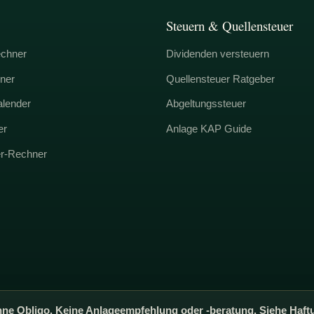
Steuern & Quellensteuer
echner
Dividenden versteuern
ner
Quellensteuer Ratgeber
alender
Abgeltungssteuer
er
Anlage KAP Guide
er-Rechner
ne Obligo. Keine Anlageempfehlung oder -beratung. Siehe Haft