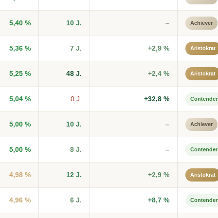
5,40 %
10 J.
–
Achiever
5,36 %
7 J.
+2,9 %
Aristokrat
5,25 %
48 J.
+2,4 %
Aristokrat
5,04 %
0 J.
+32,8 %
Contender
5,00 %
10 J.
–
Achiever
5,00 %
8 J.
–
Contender
4,98 %
12 J.
+2,9 %
Aristokrat
4,96 %
6 J.
+8,7 %
Contender