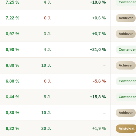
7,25 %
4 J.
+10,8 %
Contender
7,22 %
0 J.
+0,6 %
Achiever
6,97 %
3 J.
+6,7 %
Achiever
6,90 %
4 J.
+21,0 %
Contender
6,80 %
10 J.
–
Achiever
6,80 %
0 J.
-5,6 %
Contender
6,44 %
5 J.
+15,8 %
Contender
6,30 %
10 J.
–
Achiever
6,22 %
20 J.
+1,9 %
Aristokrat