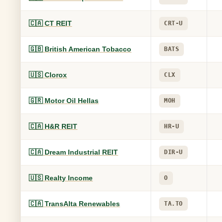
🇨🇦 CT REIT
CRT-U
🇬🇧 British American Tobacco
BATS
🇺🇸 Clorox
CLX
🇬🇷 Motor Oil Hellas
MOH
🇨🇦 H&R REIT
HR-U
🇨🇦 Dream Industrial REIT
DIR-U
🇺🇸 Realty Income
O
🇨🇦 TransAlta Renewables
TA.TO