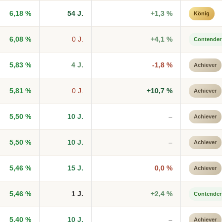
6,18 %
54 J.
+1,3 %
König
6,08 %
0 J.
+4,1 %
Contender
5,83 %
4 J.
-1,8 %
Achiever
5,81 %
0 J.
+10,7 %
Achiever
5,50 %
10 J.
–
Achiever
5,50 %
10 J.
–
Achiever
5,46 %
15 J.
0,0 %
Achiever
5,46 %
1 J.
+2,4 %
Contender
5,40 %
10 J.
–
Achiever