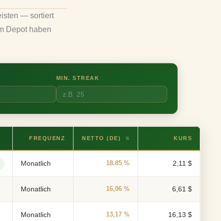
isten — sortiert
m Depot haben
MIN. STREAK
FREQUENZ
NETTO (DE)
KURS
⇅
Monatlich
18,85 %
2,11 $
Monatlich
16,06 %
6,61 $
Monatlich
13,17 %
16,13 $