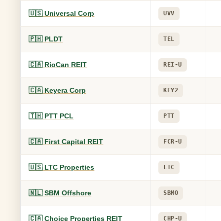
🇺🇸 Universal Corp
UVV
🇵🇭 PLDT
TEL
🇨🇦 RioCan REIT
REI-U
🇨🇦 Keyera Corp
KEY2
🇹🇭 PTT PCL
PTT
🇨🇦 First Capital REIT
FCR-U
🇺🇸 LTC Properties
LTC
🇳🇱 SBM Offshore
SBMO
🇨🇦 Choice Properties REIT
CHP-U