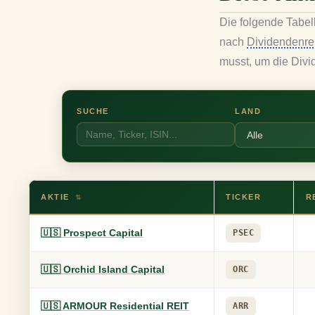
Die folgende Tabell
nach
Dividendenre
musst, um die Divi
SUCHE
LAND
AKTIE
TICKER
R
⇅
🇺🇸 Prospect Capital
PSEC
🇺🇸 Orchid Island Capital
ORC
🇺🇸 ARMOUR Residential REIT
ARR