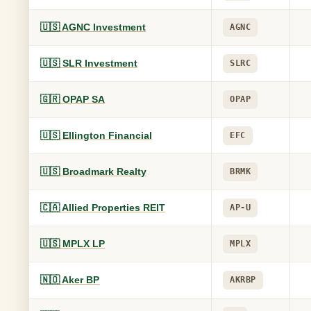
🇺🇸 AGNC Investment
AGNC
🇺🇸 SLR Investment
SLRC
🇬🇷 OPAP SA
OPAP
🇺🇸 Ellington Financial
EFC
🇺🇸 Broadmark Realty
BRMK
🇨🇦 Allied Properties REIT
AP-U
🇺🇸 MPLX LP
MPLX
🇳🇴 Aker BP
AKRBP