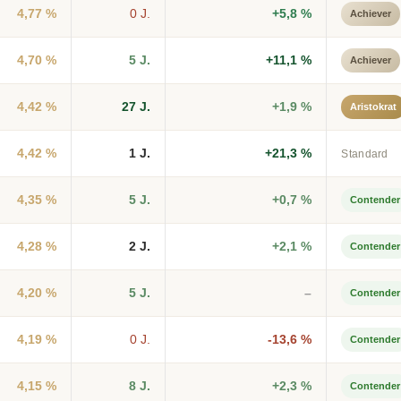
4,77 %
0 J.
+5,8 %
Achiever
4,70 %
5 J.
+11,1 %
Achiever
4,42 %
27 J.
+1,9 %
Aristokrat
4,42 %
1 J.
+21,3 %
Standard
4,35 %
5 J.
+0,7 %
Contender
4,28 %
2 J.
+2,1 %
Contender
4,20 %
5 J.
–
Contender
4,19 %
0 J.
-13,6 %
Contender
4,15 %
8 J.
+2,3 %
Contender