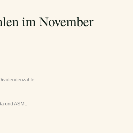
hlen im November
 Dividendenzahler
ota und ASML