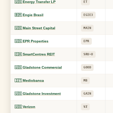
🇺🇸 Energy Transfer LP
ET
🇧🇷 Engie Brasil
EGIE3
🇺🇸 Main Street Capital
MAIN
🇺🇸 EPR Properties
EPR
🇨🇦 SmartCentres REIT
SRU-U
🇺🇸 Gladstone Commercial
GOOD
🇮🇹 Mediobanca
MB
🇺🇸 Gladstone Investment
GAIN
🇺🇸 Verizon
VZ