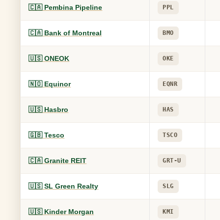
🇨🇦 Pembina Pipeline
PPL
🇨🇦 Bank of Montreal
BMO
🇺🇸 ONEOK
OKE
🇳🇴 Equinor
EQNR
🇺🇸 Hasbro
HAS
🇬🇧 Tesco
TSCO
🇨🇦 Granite REIT
GRT-U
🇺🇸 SL Green Realty
SLG
🇺🇸 Kinder Morgan
KMI