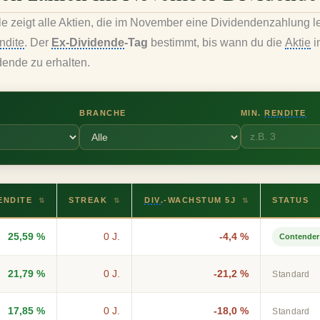
e zeigt alle Aktien, die im November eine Dividendenzahlung le
ndite
. Der
Ex-Dividende
-Tag
bestimmt, bis wann du die
Aktie
i
dende zu erhalten.
BRANCHE
MIN.
RENDITE
ENDITE
STREAK
DIV
.-WACHSTUM 5J
STATUS
⇅
⇅
⇅
25,59 %
0 J.
-4,4 %
Contender
21,79 %
0 J.
-21,2 %
Standard
17,85 %
0 J.
-18,0 %
Standard