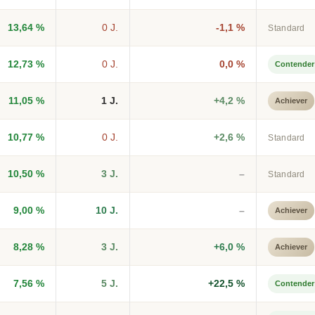
13,64 %
0 J.
-1,1 %
Standard
12,73 %
0 J.
0,0 %
Contender
11,05 %
1 J.
+4,2 %
Achiever
10,77 %
0 J.
+2,6 %
Standard
10,50 %
3 J.
–
Standard
9,00 %
10 J.
–
Achiever
8,28 %
3 J.
+6,0 %
Achiever
7,56 %
5 J.
+22,5 %
Contender