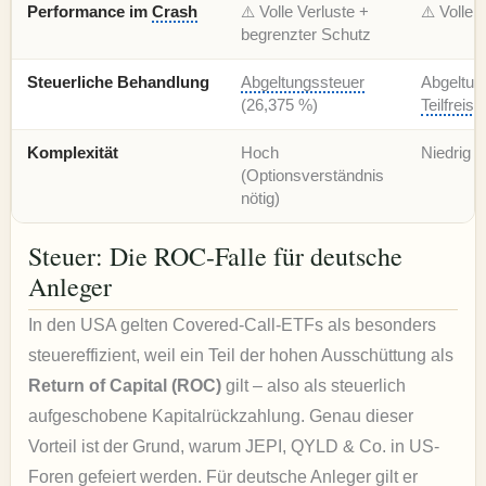
Performance im
Crash
⚠️ Volle Verluste +
⚠️ Volle 
begrenzter Schutz
Steuerliche Behandlung
Abgeltungssteuer
Abgeltun
(26,375 %)
Teilfreist
Komplexität
Hoch
Niedrig
(Optionsverständnis
nötig)
Steuer: Die ROC-Falle für deutsche
Anleger
In den USA gelten Covered-Call-ETFs als besonders
steuereffizient, weil ein Teil der hohen Ausschüttung als
Return of Capital (ROC)
gilt – also als steuerlich
aufgeschobene Kapitalrückzahlung. Genau dieser
Vorteil ist der Grund, warum JEPI, QYLD & Co. in US-
Foren gefeiert werden. Für deutsche Anleger gilt er