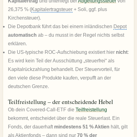
Kapitalertrag
und unterliegt der
Abgeltungssteuer
von
26,375 % (
Kapitalertragsteuer
+ Soli, ggf. plus
Kirchensteuer).
Die Depotbank führt das bei einem inländischen
Depot
automatisch
ab – du musst in der Regel nichts selbst
erklären.
Die US-typische ROC-Aufschiebung existiert hier
nicht
:
Es wird kein Teil der Ausschüttung „steuerfrei“ als
Kapitalrückzahlung behandelt. Der Steuervorteil, für
den viele diese Produkte kaufen, verpufft an der
deutschen Grenze.
Teilfreistellung – der entscheidende Hebel
Ob dein Covered-Call-ETF die
Teilfreistellung
bekommt, entscheidet über die reale Steuerlast. Ein
Fonds, der dauerhaft
mindestens 51 % Aktien
hält, gilt
als Aktienfonds – dann sind nur
70 % der