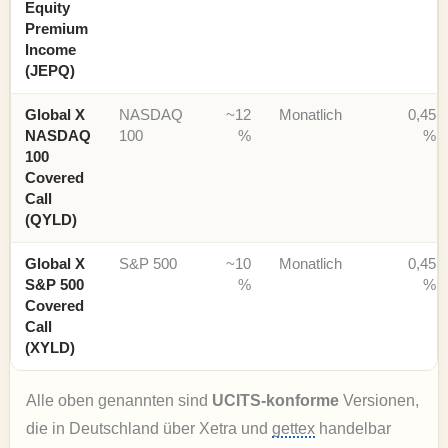
Equity
Premium
Income
(JEPQ)
Global X
NASDAQ
~12
Monatlich
0,45
NASDAQ
100
%
%
100
Covered
Call
(QYLD)
Global X
S&P 500
~10
Monatlich
0,45
S&P 500
%
%
Covered
Call
(XYLD)
Alle oben genannten sind
UCITS-konforme
Versionen,
die in Deutschland über Xetra und
gettex
handelbar