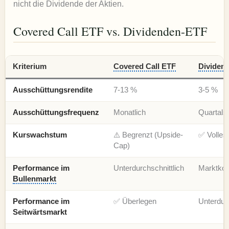
nicht die Dividende der Aktien.
Covered Call ETF vs. Dividenden-ETF
Kriterium
Covered Call ETF
Dividen
Ausschüttungsrendite
7-13 %
3-5 %
Ausschüttungsfrequenz
Monatlich
Quartals
Kurswachstum
⚠️ Begrenzt (Upside-
✅ Volles 
Cap)
Performance im
Unterdurchschnittlich
Marktko
Bullenmarkt
Performance im
✅ Überlegen
Unterdurc
Seitwärtsmarkt