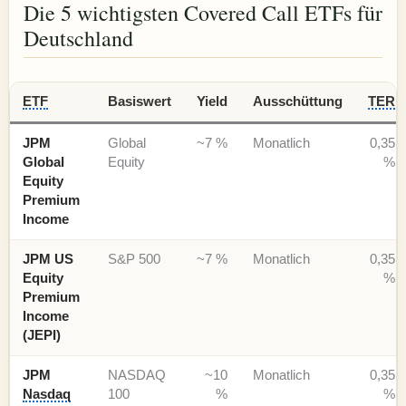
Die 5 wichtigsten Covered Call ETFs für
Deutschland
ETF
Basiswert
Yield
Ausschüttung
TER
JPM
Global
~7 %
Monatlich
0,35
Global
Equity
%
Equity
Premium
Income
JPM US
S&P 500
~7 %
Monatlich
0,35
Equity
%
Premium
Income
(JEPI)
JPM
NASDAQ
~10
Monatlich
0,35
Nasdaq
100
%
%